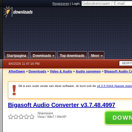
Registreren
|
Login:
Startpagina
Downloads
Top downloads
Meer
8/6/2026 11:47:16 PM
AfterDawn
>
Downloads
>
Video & Audio
>
Audio opnemen
>
Bigasoft Audio Co
Dit is een oude versie van deze software. Je kunt ook de
v4.3.5.5344 (laatste stabi
Bigasoft Audio Converter v3.7.48.4997
Shareware
DOW
Vista / Win7 / WinXP