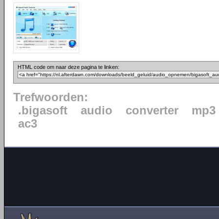
HTML code om naar deze pagina te linken:
Trefwoorden:
.bigasoft
audio
converter
mp3
ac3