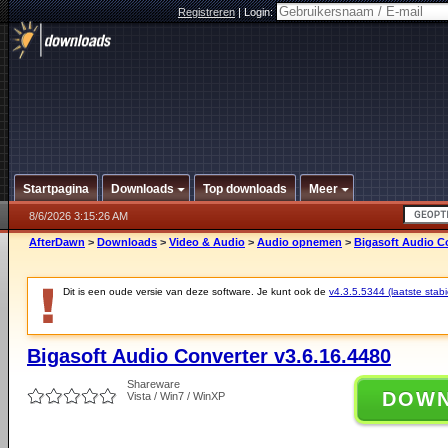
Registreren
|
Login:
Startpagina
Downloads
Top downloads
Meer
8/6/2026 3:15:26 AM
AfterDawn
>
Downloads
>
Video & Audio
>
Audio opnemen
>
Bigasoft Audio Co
Dit is een oude versie van deze software. Je kunt ook de
v4.3.5.5344 (laatste stabi
Bigasoft Audio Converter v3.6.16.4480
Shareware
DOW
Vista / Win7 / WinXP