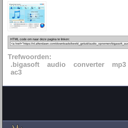
HTML code om naar deze pagina te linken:
Trefwoorden:
.bigasoft
audio
converter
mp3
ac3