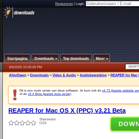
Registreren
|
Login:
Startpagina
Downloads
Top downloads
Meer
8/6/2026 10:40:06 PM
AfterDawn
>
Downloads
>
Video & Audio
>
Audiobewerking
>
REAPER for Mac O
Dit is een oude versie van deze software. Je kunt ook de
v4.75 (laatste stabiele ver
of de
v3.4 Beta (laatste beta versie)
.
REAPER for Mac OS X (PPC) v3.21 Beta
Shareware
DOW
OSX