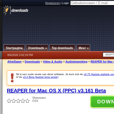
Registreren
|
Login:
Startpagina
Downloads
Top downloads
Meer
8/6/2026 3:52:24 PM
AfterDawn
>
Downloads
>
Video & Audio
>
Audiobewerking
>
REAPER for Mac O
Dit is een oude versie van deze software. Je kunt ook de
v4.75 (laatste stabiele ver
of de
v3.4 Beta (laatste beta versie)
.
REAPER for Mac OS X (PPC) v3.161 Beta
Shareware
DOW
OSX