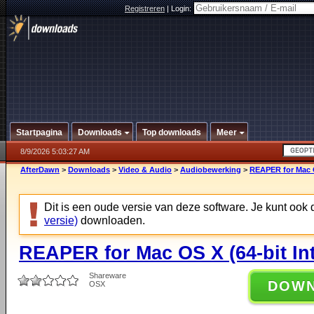
Registreren
|
Login:
Startpagina
Downloads
Top downloads
Meer
8/9/2026 5:03:27 AM
AfterDawn
>
Downloads
>
Video & Audio
>
Audiobewerking
>
REAPER for Mac OS
Dit is een oude versie van deze software. Je kunt ook
versie)
downloaden.
REAPER for Mac OS X (64-bit Int
Shareware
DOW
OSX