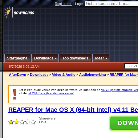
Registreren
|
Login:
Startpagina
Downloads
Top downloads
Meer
8/7/2026 3:09:13 AM
AfterDawn
>
Downloads
>
Video & Audio
>
Audiobewerking
>
REAPER for Mac OS
Dit is een oude versie van deze software. Je kunt ook de
v4.78 (laatste stabiele ver
of de
v4.261 Beta (laatste beta versie)
.
REAPER for Mac OS X (64-bit Intel) v4.11 Be
Shareware
DOW
OSX