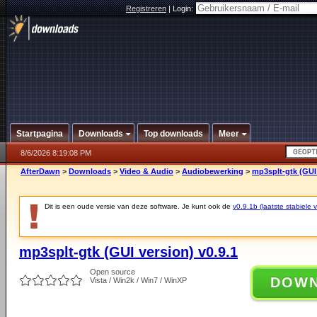
Registreren
|
Login:
Startpagina
Downloads
Top downloads
Meer
8/6/2026 8:19:08 PM
AfterDawn
>
Downloads
>
Video & Audio
>
Audiobewerking
>
mp3splt-gtk (GUI 
Dit is een oude versie van deze software. Je kunt ook de
v0.9.1b (laatste stabiele v
mp3splt-gtk (GUI version) v0.9.1
Open source
DOW
Vista / Win2k / Win7 / WinXP