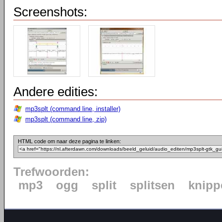
Screenshots:
Andere edities:
mp3splt (command line, installer)
mp3splt (command line, zip)
HTML code om naar deze pagina te linken:
Trefwoorden:
mp3
ogg
split
splitsen
knipp