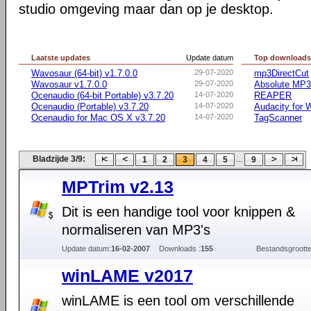
studio omgeving maar dan op je desktop.
Laatste updates
Update datum
Top download
Wavosaur (64-bit) v1.7.0.0
29-07-2020
mp3DirectCut
Wavosaur v1.7.0.0
29-07-2020
Absolute MP3 
Ocenaudio (64-bit Portable) v3.7.20
14-07-2020
REAPER
Ocenaudio (Portable) v3.7.20
14-07-2020
Audacity for
Ocenaudio for Mac OS X v3.7.20
14-07-2020
TagScanner
Bladzijde 3/9:
...
1
2
3
4
5
9
MPTrim v2.13
Dit is een handige tool voor knippen &
normaliseren van MP3's
Update datum:
16-02-2007
Downloads :
155
Bestandsgrootte
winLAME v2017
winLAME is een tool om verschillende