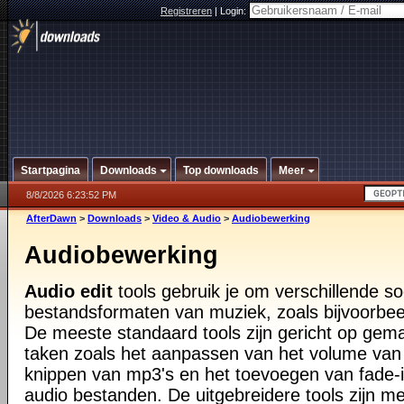
Registreren
|
Login:
Startpagina
Downloads
Top downloads
Meer
8/8/2026 6:23:52 PM
AfterDawn
>
Downloads
>
Video & Audio
>
Audiobewerking
Audiobewerking
Audio edit
tools gebruik je om verschillende s
bestandsformaten van muziek, zoals bijvoorbe
De meeste standaard tools zijn gericht op gema
taken zoals het aanpassen van het volume van
knippen van mp3's en het toevoegen van fade-
audio bestanden. De uitgebreidere tools zijn m