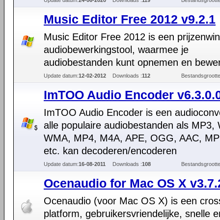
Update datum:
24-06-2020
Downloads :
119
Bestandsgrootte
Music Editor Free 2012 v9.2.1
Music Editor Free 2012 is een prijzenwi
audiobewerkingstool, waarmee je
audiobestanden kunt opnemen en bewe
Update datum:
12-02-2012
Downloads :
112
Bestandsgrootte
ImTOO Audio Encoder v6.3.0.
ImTOO Audio Encoder is een audioconve
alle populaire audiobestanden als MP3,
WMA, MP4, M4A, APE, OGG, AAC, MP
etc. kan decoderen/encoderen
Update datum:
16-08-2011
Downloads :
108
Bestandsgrootte
Ocenaudio for Mac OS X v3.7.
Ocenaudio (voor Mac OS X) is een cros
platform, gebruikersvriendelijke, snelle e