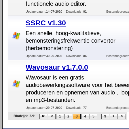
functionele audio editor.
Update datum:
14-07-2020
Downloads :
91
Bestandsgrootte
SSRC v1.30
Een snelle, hoog-kwalitatieve,
bemonsteringsfrekwentie convertor
(herbemonstering)
Update datum:
30-06-2005
Downloads :
86
Bestandsgrootte
Wavosaur v1.7.0.0
Wavosaur is een gratis
audiobewerkingssoftware voor het bewe
produceren en opnemen van audio-, loo
en mp3-bestanden.
Update datum:
29-07-2020
Downloads :
77
Bestandsgrootte
Bladzijde 3/9:
...
1
2
3
4
5
9