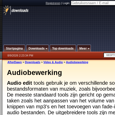
Registreren
|
Login:
Startpagina
Downloads
Top downloads
Meer
8/9/2026 2:23:34 PM
AfterDawn
>
Downloads
>
Video & Audio
>
Audiobewerking
Audiobewerking
Audio edit
tools gebruik je om verschillende s
bestandsformaten van muziek, zoals bijvoorbe
De meeste standaard tools zijn gericht op gema
taken zoals het aanpassen van het volume van
knippen van mp3's en het toevoegen van fade-
audio bestanden. De uitgebreidere tools zijn m