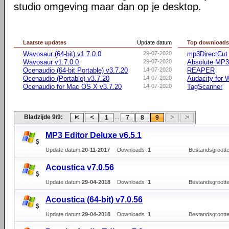
studio omgeving maar dan op je desktop.
Laatste updates
Update datum
Top download
Wavosaur (64-bit) v1.7.0.0
29-07-2020
mp3DirectCut
Wavosaur v1.7.0.0
29-07-2020
Absolute MP3 
Ocenaudio (64-bit Portable) v3.7.20
14-07-2020
REAPER
Ocenaudio (Portable) v3.7.20
14-07-2020
Audacity for
Ocenaudio for Mac OS X v3.7.20
14-07-2020
TagScanner
Bladzijde 9/9:
...
1
7
8
9
MP3 Editor Deluxe v6.5.1
Update datum:
20-11-2017
Downloads :
1
Bestandsgrootte
Acoustica v7.0.56
Update datum:
29-04-2018
Downloads :
1
Bestandsgrootte
Acoustica (64-bit) v7.0.56
Update datum:
29-04-2018
Downloads :
1
Bestandsgrootte