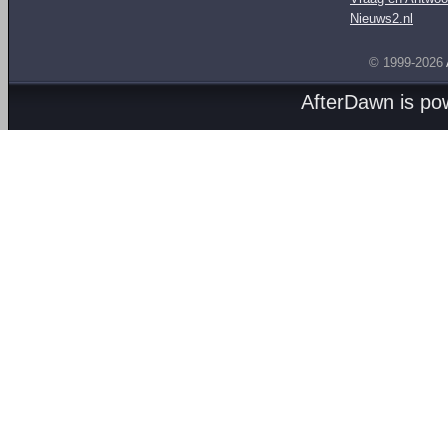
Nieuws2.nl
© 1999-2026
AfterDawn is p