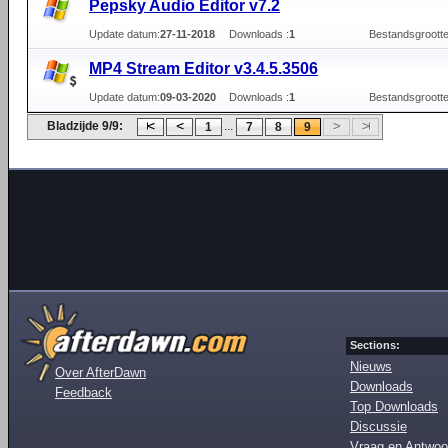
Pepsky Audio Editor v7.2
Update datum:
27-11-2018
Downloads :
1
Bestandsgrootte
MP4 Stream Editor v3.4.5.3506
Update datum:
09-03-2020
Downloads :
1
Bestandsgrootte
Bladzijde 9/9:
...
1
7
8
9
Sections:
Nieuws
Over AfterDawn
Downloads
Feedback
Top Downloads
Discussie
Vraag en Antwoo