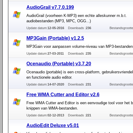
AudioGrail v7.7.0.199
AudioGrail (voorheen K-MP3) een echte alleskunner m.b.t.
audiobestanden (MP3, MPC, OGG...)
Update datum:
12-05-2016
Downloads :
236
Bestandsgrootte
MP3Gain (Portable) v1.2.5
MP3Gain voor aanpassen volume-niveau van MP3-bestanden
Update datum:
27-03-2011
Downloads :
235
Bestandsgrootte
Ocenaudio (Portable) v3.7.20
Ocenaudio (portable) is een cross-platform, gebruikersvriendeli
en functionele audio editor.
Update datum:
14-07-2020
Downloads :
231
Bestandsgrootte
Free WMA Cutter and Editor v2.6
Free WMA Cutter and Editor is een eenvoudige tool voor het 
knippen van WMA-bestanden.
Update datum:
02-12-2013
Downloads :
221
Bestandsgrootte
AudioEdit Deluxe v5.01