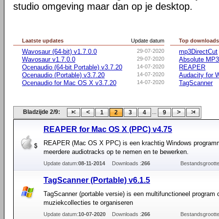
studio omgeving maar dan op je desktop.
Laatste updates
Update datum
Top download
Wavosaur (64-bit) v1.7.0.0
29-07-2020
mp3DirectCut
Wavosaur v1.7.0.0
29-07-2020
Absolute MP3 
Ocenaudio (64-bit Portable) v3.7.20
14-07-2020
REAPER
Ocenaudio (Portable) v3.7.20
14-07-2020
Audacity for
Ocenaudio for Mac OS X v3.7.20
14-07-2020
TagScanner
Bladzijde 2/9:
...
1
2
3
4
9
REAPER for Mac OS X (PPC) v4.75
REAPER (Mac OS X PPC) is een krachtig Windows progra
meerdere audiotracks op te nemen en te bewerken.
Update datum:
08-11-2014
Downloads :
266
Bestandsgrootte
TagScanner (Portable) v6.1.5
TagScanner (portable versie) is een multifunctioneel program 
muziekcollecties te organiseren
Update datum:
10-07-2020
Downloads :
266
Bestandsgrootte