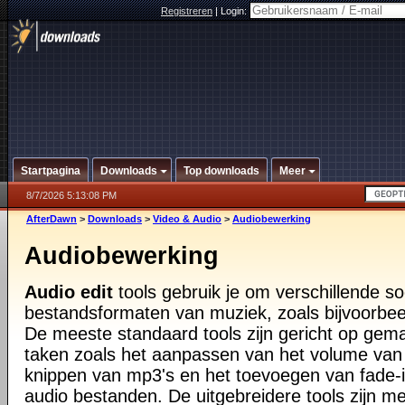
Registreren
|
Login:
Startpagina
Downloads
Top downloads
Meer
8/7/2026 5:13:08 PM
AfterDawn
>
Downloads
>
Video & Audio
>
Audiobewerking
Audiobewerking
Audio edit
tools gebruik je om verschillende s
bestandsformaten van muziek, zoals bijvoorbe
De meeste standaard tools zijn gericht op gema
taken zoals het aanpassen van het volume van
knippen van mp3's en het toevoegen van fade-
audio bestanden. De uitgebreidere tools zijn m