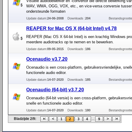
Visuele audiobewerker en -convertor die directe bewerking v
WAV, WMA, OGG, VOX, etc., en vice-versa conversie tusse
ondersteunde formaten
Update datum:
24-06-2008
Downloads :
204
Bestandsgrootte
REAPER for Mac OS X (64-bit Intel) v4.78
REAPER (Mac OS X 64-bit Intel) is een krachtig Windows p
meerdere audiotracks op te nemen en te bewerken.
Update datum:
09-05-2015
Downloads :
186
Bestandsgrootte
Ocenaudio v3.7.20
Ocenaudio is een cross-platform, gebruikersvriendelijke, snell
functionele audio editor.
Update datum:
14-07-2020
Downloads :
185
Bestandsgrootte
Ocenaudio (64-bit) v3.7.20
Ocenaudio (64-bit versie) is een cross-platform, gebruikersvrie
snelle en functionele audio editor.
Update datum:
14-07-2020
Downloads :
180
Bestandsgrootte
Bladzijde 2/9:
...
1
2
3
4
9