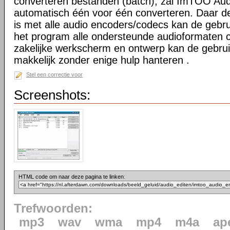
converteren bestanden (batch), zal ImTOO Au
automatisch één voor één converteren. Daar d
is met alle audio encoders/codecs kan de gebr
het program alle ondersteunde audioformaten 
zakelijke werkscherm en ontwerp kan de gebrui
makkelijk zonder enige hulp hanteren .
Stel een correctie voor
Screenshots:
HTML code om naar deze pagina te linken:
Trefwoorden:
mp3
wav
wma
mp4
m4a
ap