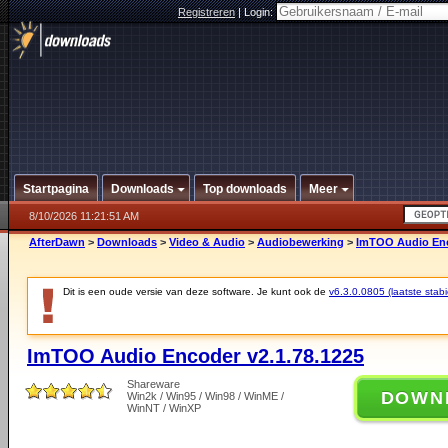
Registreren
|
Login:
Startpagina
Downloads
Top downloads
Meer
8/10/2026 11:21:51 AM
AfterDawn
>
Downloads
>
Video & Audio
>
Audiobewerking
>
ImTOO Audio Enc
Dit is een oude versie van deze software. Je kunt ook de
v6.3.0.0805 (laatste stabi
ImTOO Audio Encoder v2.1.78.1225
Shareware
DOWN
Win2k / Win95 / Win98 / WinME /
WinNT / WinXP