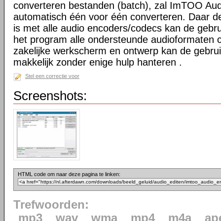
converteren bestanden (batch), zal ImTOO Au
automatisch één voor één converteren. Daar d
is met alle audio encoders/codecs kan de gebr
het program alle ondersteunde audioformaten 
zakelijke werkscherm en ontwerp kan de gebrui
makkelijk zonder enige hulp hanteren .
Stel een correctie voor
Screenshots:
HTML code om naar deze pagina te linken:
Trefwoorden:
mp3
wav
wma
mp4
m4a
ap