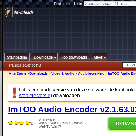
Registreren
|
Login:
Startpagina
Downloads
Top downloads
Meer
8/6/2026 10:47:20 PM
AfterDawn
>
Downloads
>
Video & Audio
>
Audiobewerking
>
ImTOO Audio Enc
Dit is een oude versie van deze software. Je kunt ook
stabiele versie)
downloaden.
ImTOO Audio Encoder v2.1.63.0
Shareware
DOWN
Win2k / Win95 / Win98 / WinME /
WinNT / WinXP