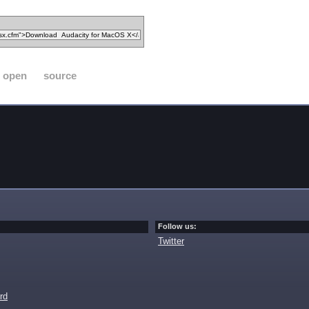
open
source
Follow us:
Twitter
rd