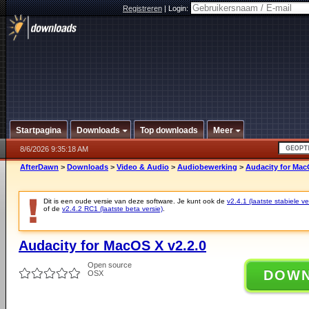
Registreren
|
Login:
Startpagina
Downloads
Top downloads
Meer
8/6/2026 9:35:18 AM
AfterDawn
>
Downloads
>
Video & Audio
>
Audiobewerking
>
Audacity for Mac
Dit is een oude versie van deze software. Je kunt ook de
v2.4.1 (laatste stabiele ve
of de
v2.4.2 RC1 (laatste beta versie)
.
Audacity for MacOS X v2.2.0
Open source
DOW
OSX