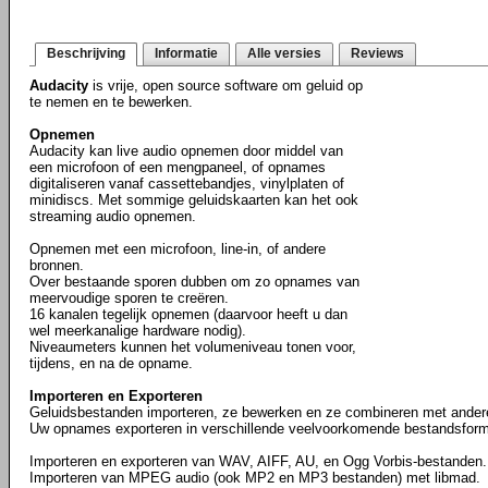
Beschrijving
Informatie
Alle versies
Reviews
Audacity
is vrije, open source software om geluid op
te nemen en te bewerken.
Opnemen
Audacity kan live audio opnemen door middel van
een microfoon of een mengpaneel, of opnames
digitaliseren vanaf cassettebandjes, vinylplaten of
minidiscs. Met sommige geluidskaarten kan het ook
streaming audio opnemen.
Opnemen met een microfoon, line-in, of andere
bronnen.
Over bestaande sporen dubben om zo opnames van
meervoudige sporen te creëren.
16 kanalen tegelijk opnemen (daarvoor heeft u dan
wel meerkanalige hardware nodig).
Niveaumeters kunnen het volumeniveau tonen voor,
tijdens, en na de opname.
Importeren en Exporteren
Geluidsbestanden importeren, ze bewerken en ze combineren met ande
Uw opnames exporteren in verschillende veelvoorkomende bestandsform
Importeren en exporteren van WAV, AIFF, AU, en Ogg Vorbis-bestanden.
Importeren van MPEG audio (ook MP2 en MP3 bestanden) met libmad.