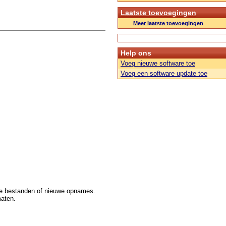
Laatste toevoegingen
Meer laatste toevoegingen
Help ons
Voeg nieuwe software toe
Voeg een software update toe
re bestanden of nieuwe opnames.
aten.