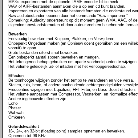
MP3's exporteren met de optionele LAME encoder bibliotheek.
WAV of AIFF-bestanden aanmaken die u op een cd kunt branden.
Importeren en exporteren van alle bestandsformaten die ondersteund word
Raw-audiobestanden openen door het commando “Raw importeren”.
Opmerking: Audacity ondersteunt op dit moment geen WMA, AAC, of de
eigendomsbestandsformaten of door auteursrechten beschermde format
Bewerken
Eenvoudig bewerken met Knippen, Plakken, en Verwijderen.
Onbeperkt Ongedaan maken (en Opnieuw doen) gebruiken om een willekeu
vooruit) te gaan.
Grote bestanden uiterst snel bewerken.
Een onbeperkt aantal sporen bewerken en mengen.
Het tekengereedschap gebruiken om aparte voorbeeldpunten te wijzigen.
Het volume geleidelijk uit- of infaden met het verloopgereedschap.
Effecten
De toonhoogte wijzigen zonder het tempo te veranderen en vice versa.
Statica, ruis, brom, of andere aanhoudende achtergrondgeluiden verwijde
Frequenties wijzigen met Equalizer, FFT Filter, en Bass Boost effecten.
Het volume aanpassen met Compressor, Versterken, en Normalize effec
Andere ingebouwde effecten zijn:
Echo
Phaser
Wahwah
Omkeren
Geluidskwaliteit
16-, 24-, en 32-bit (floating point) samples opnemen en bewerken.
Opnemen tot 96 KHz.