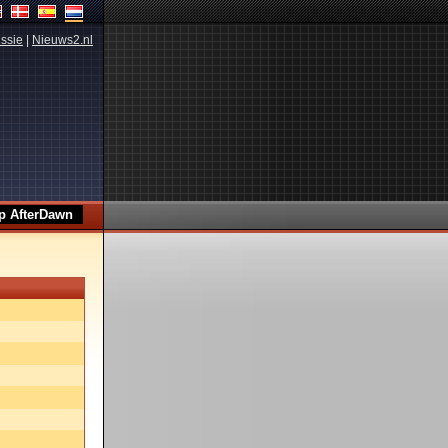
ssie
|
Nieuws2.nl