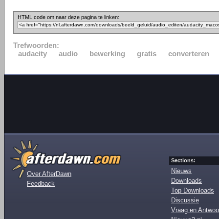
HTML code om naar deze pagina te linken:
Trefwoorden:
audacity
audio
bewerking
gratis
converteren
Sections:
Nieuws
Over AfterDawn
Downloads
Feedback
Top Downloads
Discussie
Vraag en Antwoo