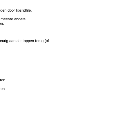
en door libsndfile.
 meeste andere
en.
rig aantal stappen terug (of
ren.
ten.