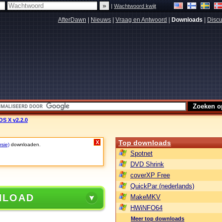
|
Wachtwoord kwijt
AfterDawn
|
Nieuws
|
Vraag en Antwoord
|
Downloads
|
Discu
OS X v2.2.0
Top downloads
X
rsie)
downloaden.
Spotnet
DVD Shrink
coverXP Free
QuickPar (nederlands)
NLOAD
MakeMKV
HWiNFO64
Meer top downloads