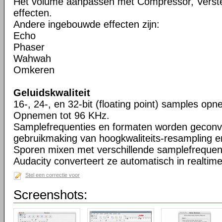
Het volume aanpassen met Compressor, Verste
effecten.
Andere ingebouwde effecten zijn:
Echo
Phaser
Wahwah
Omkeren
Geluidskwaliteit
16-, 24-, en 32-bit (floating point) samples o
Opnemen tot 96 KHz.
Samplefrequenties en formaten worden geconv
gebruikmaking van hoogkwaliteits-resampling en
Sporen mixen met verschillende samplefrequent
Audacity converteert ze automatisch in realtime
Stel een correctie voor
Screenshots: