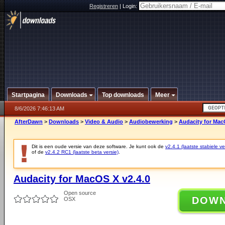
Registreren
|
Login:
Startpagina
Downloads
Top downloads
Meer
8/6/2026 7:46:13 AM
AfterDawn
>
Downloads
>
Video & Audio
>
Audiobewerking
>
Audacity for Mac
Dit is een oude versie van deze software. Je kunt ook de
v2.4.1 (laatste stabiele ve
of de
v2.4.2 RC1 (laatste beta versie)
.
Audacity for MacOS X v2.4.0
Open source
DOW
OSX