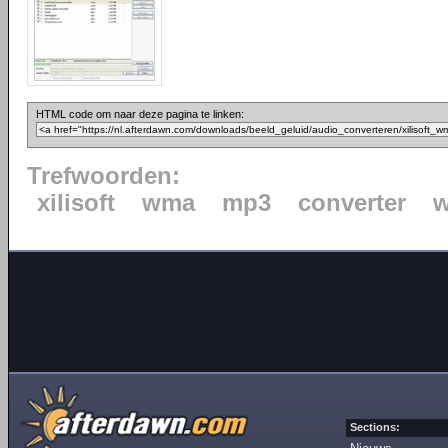
HTML code om naar deze pagina te linken:
Trefwoorden:
xilisoft
wma
mp3
converter
Sections: