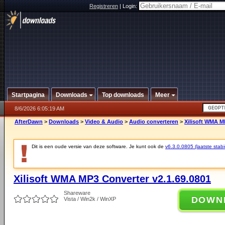
Registreren
|
Login:
Startpagina
Downloads
Top downloads
Meer
8/6/2026 6:05:19 AM
AfterDawn
>
Downloads
>
Video & Audio
>
Audio converteren
>
Xilisoft WMA M
Dit is een oude versie van deze software. Je kunt ook de
v6.3.0.0805 (laatste stabi
Xilisoft WMA MP3 Converter v2.1.69.0801
Shareware
DOWN
Vista / Win2k / WinXP