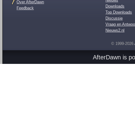
Nieuws
Over AfterDawn
Downloads
Feedback
Top Downloads
Discussie
Vraag en Antwoo
Nieuws2.nl
© 1999-2026
AfterDawn is p