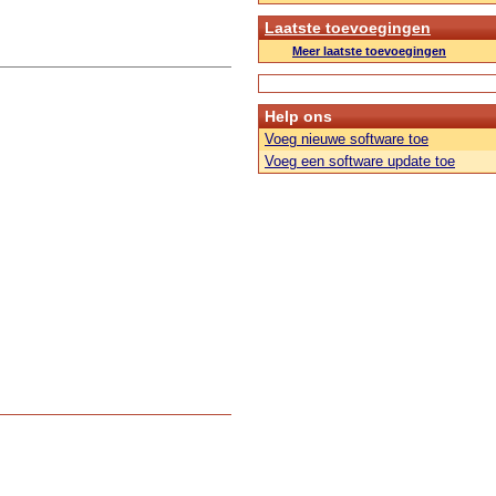
Laatste toevoegingen
Meer laatste toevoegingen
Help ons
Voeg nieuwe software toe
Voeg een software update toe