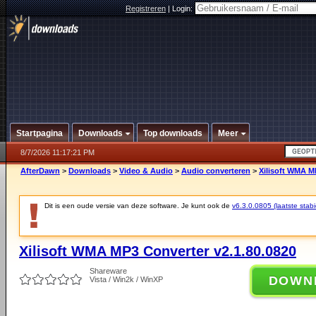
Registreren
|
Login:
Startpagina
Downloads
Top downloads
Meer
8/7/2026 11:17:21 PM
AfterDawn
>
Downloads
>
Video & Audio
>
Audio converteren
>
Xilisoft WMA M
Dit is een oude versie van deze software. Je kunt ook de
v6.3.0.0805 (laatste stabi
Xilisoft WMA MP3 Converter v2.1.80.0820
Shareware
DOWN
Vista / Win2k / WinXP