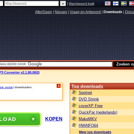
|
Wachtwoord kwijt
AfterDawn
|
Nieuws
|
Vraag en Antwoord
|
Downloads
|
Discu
P3 Converter v2.1.80.0820
Top downloads
X
ele versie)
downloaden.
Spotnet
DVD Shrink
coverXP Free
QuickPar (nederlands)
LOAD
KOPEN
MakeMKV
HWiNFO64
Meer top downloads