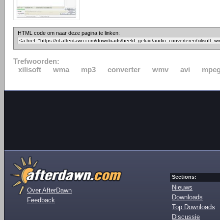
HTML code om naar deze pagina te linken:
Trefwoorden:
xilisoft
wma
mp3
converter
wmv
avi
mpe
Sections:
Nieuws
Over AfterDawn
Downloads
Feedback
Top Downloads
Discussie