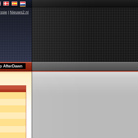
ssie
|
Nieuws2.nl