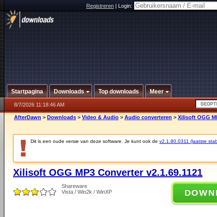
Registreren
|
Login:
Startpagina
Downloads
Top downloads
Meer
8/7/2026 11:18:46 AM
AfterDawn
>
Downloads
>
Video & Audio
>
Audio converteren
>
Xilisoft OGG M
Dit is een oude versie van deze software. Je kunt ook de
v2.1.80.0311 (laatste stab
Xilisoft OGG MP3 Converter v2.1.69.1121
Shareware
DOWN
Vista / Win2k / WinXP