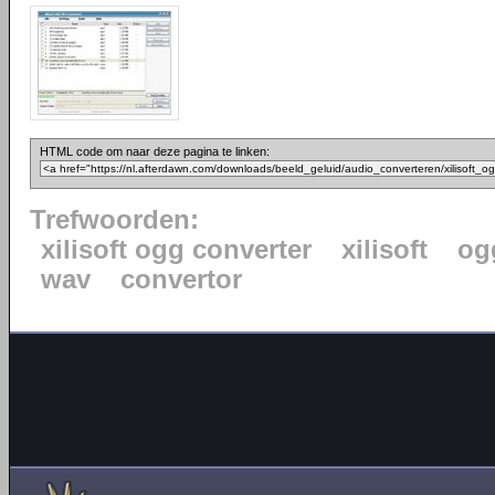
HTML code om naar deze pagina te linken:
Trefwoorden:
xilisoft ogg converter
xilisoft
og
wav
convertor