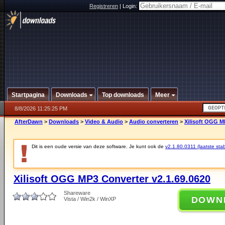
Registreren
|
Login:
Startpagina
Downloads
Top downloads
Meer
8/8/2026 11:25:25 PM
AfterDawn
>
Downloads
>
Video & Audio
>
Audio converteren
>
Xilisoft OGG M
Dit is een oude versie van deze software. Je kunt ook de
v2.1.80.0311 (laatste stab
Xilisoft OGG MP3 Converter v2.1.69.0620
Shareware
DOWN
Vista / Win2k / WinXP