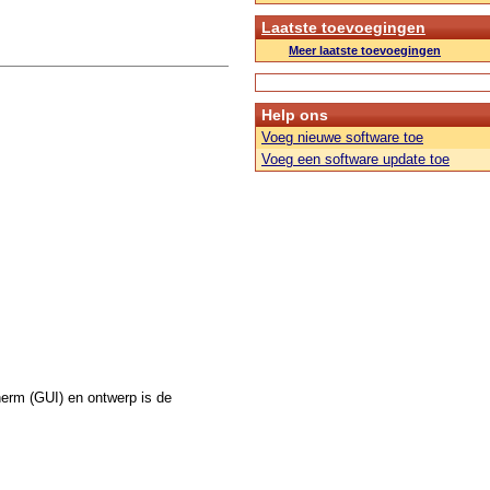
Laatste toevoegingen
Meer laatste toevoegingen
Help ons
Voeg nieuwe software toe
Voeg een software update toe
herm (GUI) en ontwerp is de