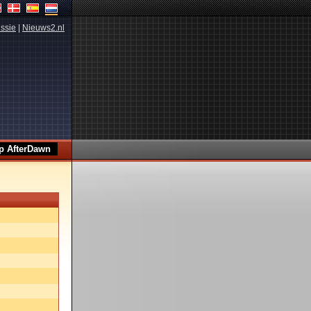
ssie
|
Nieuws2.nl