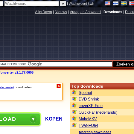
|
Wachtwoord kwijt
AfterDawn
|
Nieuws
|
Vraag en Antwoord
|
Downloads
|
Discu
Converter v2.1.77.0605
Top downloads
X
ele versie)
downloaden.
Spotnet
DVD Shrink
coverXP Free
QuickPar (nederlands)
LOAD
KOPEN
MakeMKV
HWiNFO64
Meer top downloads