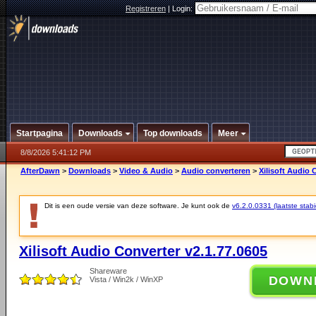
Registreren
|
Login:
Startpagina
Downloads
Top downloads
Meer
8/8/2026 5:41:12 PM
AfterDawn
>
Downloads
>
Video & Audio
>
Audio converteren
>
Xilisoft Audio 
Dit is een oude versie van deze software. Je kunt ook de
v6.2.0.0331 (laatste stabi
Xilisoft Audio Converter v2.1.77.0605
Shareware
DOWN
Vista / Win2k / WinXP