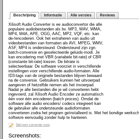
Beschrijving
Informatie
Alle versies
Reviews
Xilisoft Audio Converter is ee audioconvertor die alle
populaire audiobestanden als bv. MP3, WAV, WMA,
MP4, M4A, APE, OGG, AAC, MP2, VQF, etc. kan
de-/encoderen. Ook het extraheren van audio uit
videobestanden van formaten als AVI, MPEG, WMV,
ASF, MP4 is ondersteund. Ondersteund zijn zgn.
batch-conversie en geselecteerde geluids-modi. Je
kan encodering met VBR (variabele bit-rate) of CBR
(constante bit-rate) kiezen. De bitrate is
selecteerbaar. De software voorziet in verschillende
instellingen voor verschillende audio-formaten. Alle
ID3-tags van de originele bestanden blijven bewaard
na de conversie. Gebruikers kunnen het uitvoerpad
aangeven of hetzelfde nemen als het invoerpad.
Nadat je alle bestanden die je wil converteren hebt
ingevoerd, zal Xilisoft Audio Encoder ze automatisch
één voor één encoderen (batch proces). Omdat de
software alle audio encoders/ codecs integreert kan
de gebruiker alle ondersteunde audioformaten
converteren zodra het program geïnstalleerd is. Met het bondige werksc
softwsre eenvoudig zonder hulp te hanteren.
Stel een correctie voor
Screenshots: