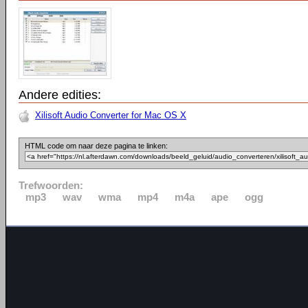
Andere edities:
Xilisoft Audio Converter for Mac OS X
HTML code om naar deze pagina te linken:
Trefwoorden:
mp3
wav
wma
mp4
m4a
ape
ogg