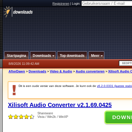
Registreren
|
Login:
Startpagina
Downloads
Top downloads
Meer
8/8/2026 11:09:42 AM
AfterDawn
>
Downloads
>
Video & Audio
>
Audio converteren
>
Xilisoft Audio 
Dit is een oude versie van deze software. Je kunt ook de
v6.2.0.0331 (laatste stabi
Xilisoft Audio Converter v2.1.69.0425
Shareware
DOWN
Vista / Win2k / WinXP