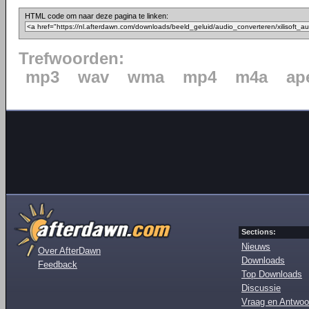
HTML code om naar deze pagina te linken:
Trefwoorden:
mp3
wav
wma
mp4
m4a
ap
Sections:
Nieuws
Over AfterDawn
Downloads
Feedback
Top Downloads
Discussie
Vraag en Antwoo