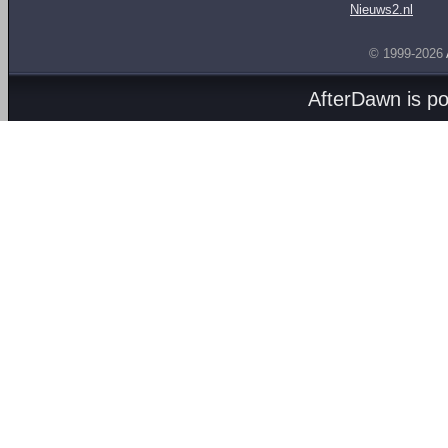
Nieuws2.nl
© 1999-2026
AfterDawn is p