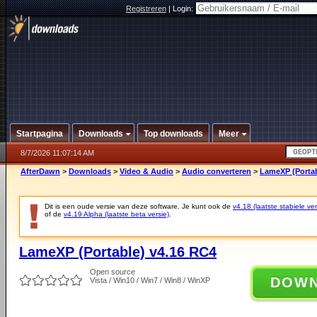
Registreren
|
Login:
Startpagina
Downloads
Top downloads
Meer
8/7/2026 11:07:14 AM
AfterDawn
>
Downloads
>
Video & Audio
>
Audio converteren
>
LameXP (Portab
Dit is een oude versie van deze software. Je kunt ook de
v4.18 (laatste stabiele ver
of de
v4.19 Alpha (laatste beta versie)
.
LameXP (Portable) v4.16 RC4
Open source
DOW
Vista / Win10 / Win7 / Win8 / WinXP