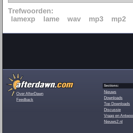
Trefwoorden:
lamexp
lame
wav
mp3
mp2
Sections:
Nieuws
Over AfterDawn
Downloads
Feedback
Top Downloads
Discussie
Vraag en Antwoo
Nieuws2.nl