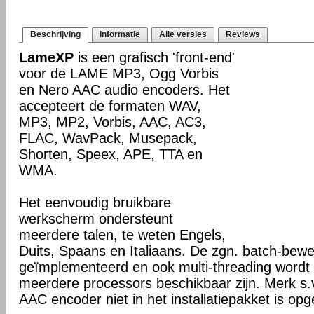
Beschrijving
Informatie
Alle versies
Reviews
LameXP
is een grafisch 'front-end'
voor de LAME MP3, Ogg Vorbis
en Nero AAC audio encoders. Het
accepteert de formaten WAV,
MP3, MP2, Vorbis, AAC, AC3,
FLAC, WavPack, Musepack,
Shorten, Speex, APE, TTA en
WMA.
Het eenvoudig bruikbare
werkscherm ondersteunt
meerdere talen, te weten Engels,
Duits, Spaans en Italiaans. De zgn. batch-bewe
geïmplementeerd en ook multi-threading wordt g
meerdere processors beschikbaar zijn. Merk s.
AAC encoder niet in het installatiepakket is o