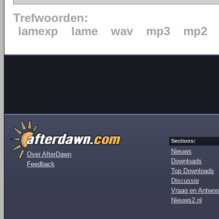
Trefwoorden:
lamexp
lame
wav
mp3
mp2
Sections:
Nieuws
Over AfterDawn
Downloads
Feedback
Top Downloads
Discussie
Vraag en Antwoo
Nieuws2.nl