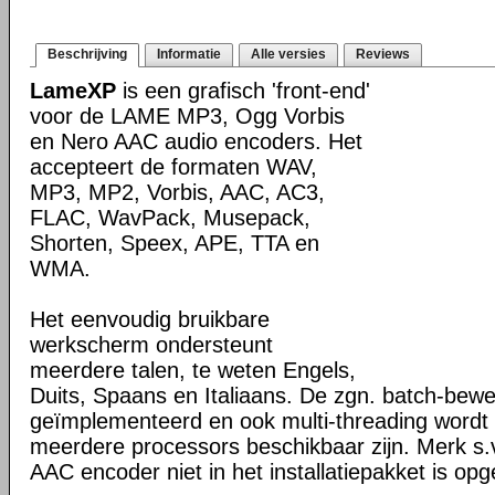
Beschrijving
Informatie
Alle versies
Reviews
LameXP
is een grafisch 'front-end'
voor de LAME MP3, Ogg Vorbis
en Nero AAC audio encoders. Het
accepteert de formaten WAV,
MP3, MP2, Vorbis, AAC, AC3,
FLAC, WavPack, Musepack,
Shorten, Speex, APE, TTA en
WMA.
Het eenvoudig bruikbare
werkscherm ondersteunt
meerdere talen, te weten Engels,
Duits, Spaans en Italiaans. De zgn. batch-bewe
geïmplementeerd en ook multi-threading wordt g
meerdere processors beschikbaar zijn. Merk s.
AAC encoder niet in het installatiepakket is o