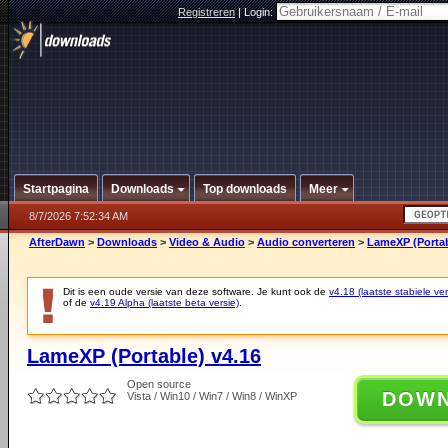
Registreren
|
Login:
Startpagina
Downloads
Top downloads
Meer
8/7/2026 7:52:34 AM
AfterDawn
>
Downloads
>
Video & Audio
>
Audio converteren
>
LameXP (Portab
Dit is een oude versie van deze software. Je kunt ook de
v4.18 (laatste stabiele ver
of de
v4.19 Alpha (laatste beta versie)
.
LameXP (Portable) v4.16
Open source
DOW
Vista / Win10 / Win7 / Win8 / WinXP