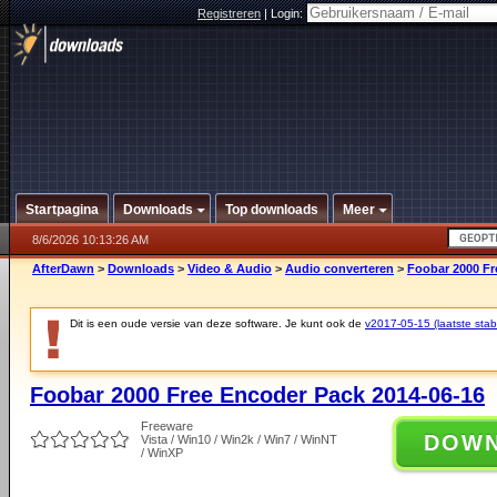
Registreren
|
Login:
Startpagina
Downloads
Top downloads
Meer
8/6/2026 10:13:26 AM
AfterDawn
>
Downloads
>
Video & Audio
>
Audio converteren
>
Foobar 2000 Fr
Dit is een oude versie van deze software. Je kunt ook de
v2017-05-15 (laatste stabi
Foobar 2000 Free Encoder Pack 2014-06-16
Freeware
DOW
Vista / Win10 / Win2k / Win7 / WinNT
/ WinXP