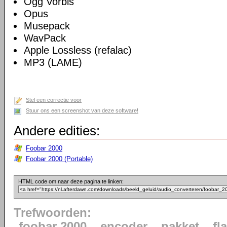
Ogg Vorbis
Opus
Musepack
WavPack
Apple Lossless (refalac)
MP3 (LAME)
Stel een correctie voor
Stuur ons een screenshot van deze software!
Andere edities:
Foobar 2000
Foobar 2000 (Portable)
HTML code om naar deze pagina te linken:
Trefwoorden:
foobar 2000
encoder
pakket
fl