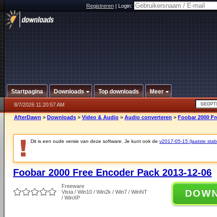
Registreren
|
Login:
Startpagina
Downloads
Top downloads
Meer
8/7/2026 11:20:57 AM
AfterDawn
>
Downloads
>
Video & Audio
>
Audio converteren
>
Foobar 2000 Fr
Dit is een oude versie van deze software. Je kunt ook de
v2017-05-15 (laatste stabi
Foobar 2000 Free Encoder Pack 2013-12-06
Freeware
DOW
Vista / Win10 / Win2k / Win7 / WinNT
/ WinXP