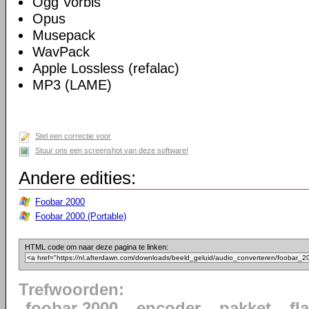
Ogg Vorbis
Opus
Musepack
WavPack
Apple Lossless (refalac)
MP3 (LAME)
Stel een correctie voor
Stuur ons een screenshot van deze software!
Andere edities:
Foobar 2000
Foobar 2000 (Portable)
HTML code om naar deze pagina te linken:
Trefwoorden:
foobar 2000
encoder
pakket
fl