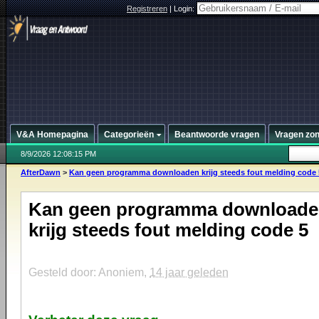
Registreren
|
Login:
V&A Homepagina
Categorieën
Beantwoorde vragen
Vragen zo
8/9/2026 12:08:15 PM
AfterDawn
>
Kan geen programma downloaden krijg steeds fout melding code 
Kan geen programma download
krijg steeds fout melding code 5
Gesteld door: Anoniem,
14 jaar geleden