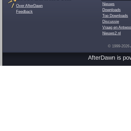
Nieuws
Over AfterDawn
Downloads
Feedback
Top Downloads
Discussie
Vraag en Antwoo
Nieuws2.nl
© 1999-2026
AfterDawn is p