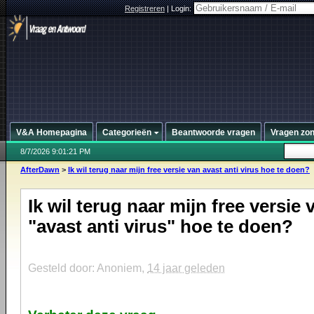
Registreren
|
Login:
V&A Homepagina
Categorieën
Beantwoorde vragen
Vragen zo
8/7/2026 9:01:21 PM
AfterDawn
>
Ik wil terug naar mijn free versie van avast anti virus hoe te doen?
Ik wil terug naar mijn free versie 
"avast anti virus" hoe te doen?
Gesteld door: Anoniem,
14 jaar geleden