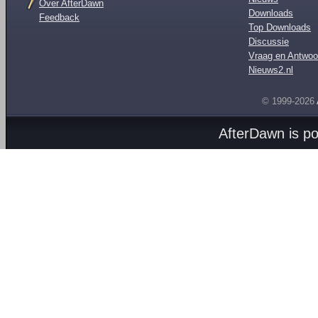
Over AfterDawn
Downloads
Feedback
Top Downloads
Discussie
Vraag en Antwoo
Nieuws2.nl
© 1999-2026
AfterDawn is p