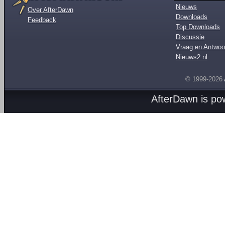
Nieuws
Over AfterDawn
Downloads
Feedback
Top Downloads
Discussie
Vraag en Antwoo
Nieuws2.nl
© 1999-2026
AfterDawn is p