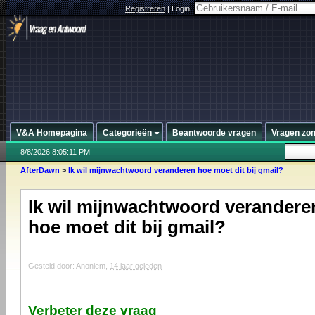
Registreren
|
Login:
V&A Homepagina
Categorieën
Beantwoorde vragen
Vragen zo
8/8/2026 8:05:11 PM
AfterDawn
>
Ik wil mijnwachtwoord veranderen hoe moet dit bij gmail?
Ik wil mijnwachtwoord verandere
hoe moet dit bij gmail?
Gesteld door: Anoniem,
14 jaar geleden
Verbeter deze vraag