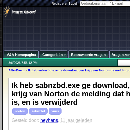
Registreren
|
Login:
V&A Homepagina
Categorieën
Beantwoorde vragen
Vragen zo
8/6/2026 7:56:12 PM
AfterDawn
>
Ik heb sabnzbd.exe ge download, en krijg van Norton de melding da
Ik heb sabnzbd.exe ge download,
krijg van Norton de melding dat he
is, en is verwijderd
norton
sabnzbd
virus
Gesteld door:
heyhans
,
11 jaar geleden