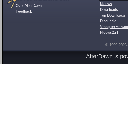
Nieuws
Over AfterDawn
Downloads
Feedback
Top Downloads
Discussie
Vraag en Antwoo
Nieuws2.nl
© 1999-2026
AfterDawn is p