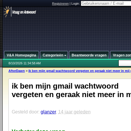
Registreren
|
Login:
V&A Homepagina
Categorieën
Beantwoorde vragen
Vragen zo
8/10/2026 11:34:58 AM
AfterDawn
>
ik ben mijn gmail wachtwoord vergeten en geraak niet meer in mij 
ik ben mijn gmail wachtwoord
vergeten en geraak niet meer in m
Gesteld door:
glanzer
,
14 jaar geleden