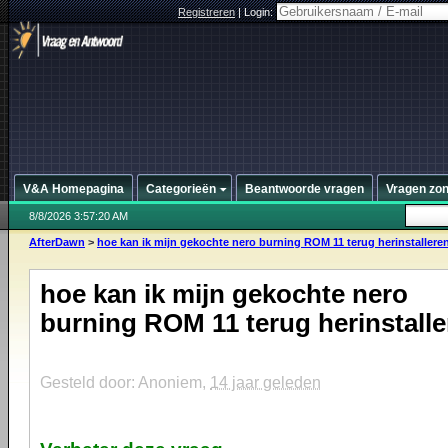
Registreren
|
Login:
V&A Homepagina
Categorieën
Beantwoorde vragen
Vragen zo
8/8/2026 3:57:20 AM
AfterDawn
>
hoe kan ik mijn gekochte nero burning ROM 11 terug herinstallere
hoe kan ik mijn gekochte nero
burning ROM 11 terug herinstalle
Gesteld door: Anoniem,
14 jaar geleden