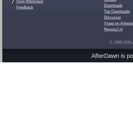
Over AfterDawn
Downloads
Feedback
Top Downloads
Discussie
Vraag en Antwoo
Nieuws2.nl
© 1999-2026
AfterDawn is p