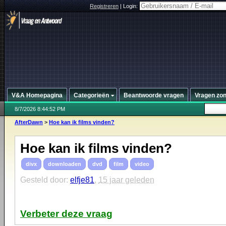
Registreren
|
Login:
V&A Homepagina
Categorieën
Beantwoorde vragen
Vragen zo
8/7/2026 8:44:52 PM
AfterDawn
>
Hoe kan ik films vinden?
Hoe kan ik films vinden?
divx
downloaden
dvd
film
video
Gesteld door:
elfje81
,
15 jaar geleden
Verbeter deze vraag