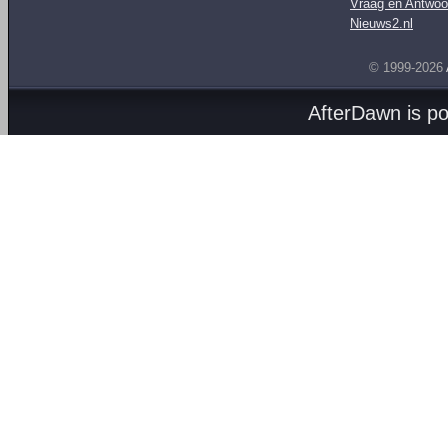
Vraag en Antwoo
Nieuws2.nl
© 1999-2026
AfterDawn is p