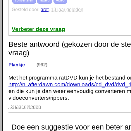
converteren
ratdvd
video
Gesteld door:
aret
,
13 jaar geleden
Verbeter deze vraag
Beste antwoord (gekozen door de ste
vraag)
Plankje
(992)
Met het programma
ratDVD
kun je het bestand 
http://nl.afterdawn.com/downloads/cd_dvd/dvd_r
en die kun je dan weer eenvoudig converteren m
vidoeconverters/rippers.
13 jaar geleden
Doe een suggestie voor een beter a