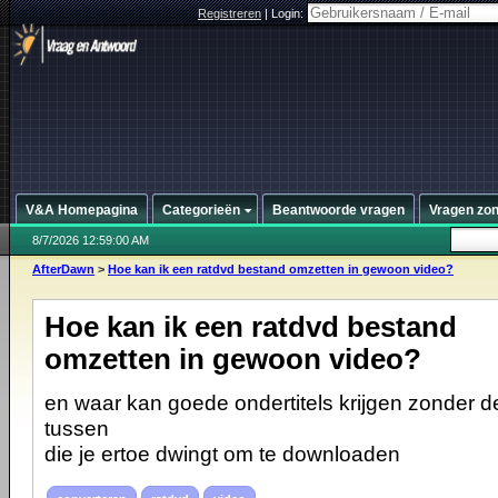
Registreren
|
Login:
V&A Homepagina
Categorieën
Beantwoorde vragen
Vragen zo
8/7/2026 12:59:00 AM
AfterDawn
>
Hoe kan ik een ratdvd bestand omzetten in gewoon video?
Hoe kan ik een ratdvd bestand
omzetten in gewoon video?
en waar kan goede ondertitels krijgen zonder 
tussen
die je ertoe dwingt om te downloaden