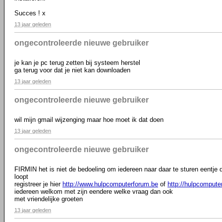
Succes ! x
13 jaar geleden
ongecontroleerde nieuwe gebruiker
je kan je pc terug zetten bij systeem herstel
ga terug voor dat je niet kan downloaden
13 jaar geleden
ongecontroleerde nieuwe gebruiker
wil mijn gmail wijzenging maar hoe moet ik dat doen
13 jaar geleden
ongecontroleerde nieuwe gebruiker
FIRMIN het is niet de bedoeling om iedereen naar daar te sturen eentje d
loopt
registreer je hier
http://www.hulpcomputerforum.be
of
http://hulpcompute
iedereen welkom met zijn eendere welke vraag dan ook
met vriendelijke groeten
13 jaar geleden