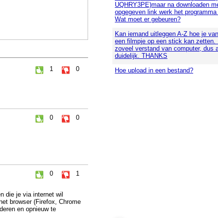
UQHRY3PE)maar na downloaden me
opgegeven link werk het programma n
Wat moet er gebeuren?
Kan iemand uitleggen A-Z hoe je va
een filmpje op een stick kan zetten.
zoveel verstand van computer, dus 
duidelijk. THANKS
1
0
Hoe upload in een bestand?
0
0
0
1
 die je via internet wil
net browser (Firefox, Chrome
ijderen en opnieuw te