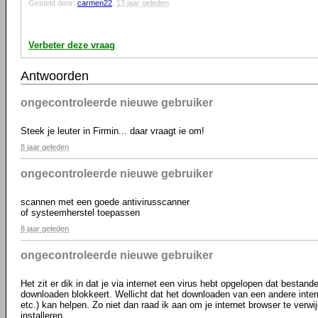
Gesteld door:
carmen22
,
13 jaar geleden
Verbeter deze vraag
Antwoorden
ongecontroleerde nieuwe gebruiker
Steek je leuter in Firmin... daar vraagt ie om!
8 jaar geleden
ongecontroleerde nieuwe gebruiker
scannen met een goede antivirusscanner
of systeemherstel toepassen
8 jaar geleden
ongecontroleerde nieuwe gebruiker
Het zit er dik in dat je via internet een virus hebt opgelopen dat bestanden
downloaden blokkeert. Wellicht dat het downloaden van een andere inter
etc.) kan helpen. Zo niet dan raad ik aan om je internet browser te verw
installeren.