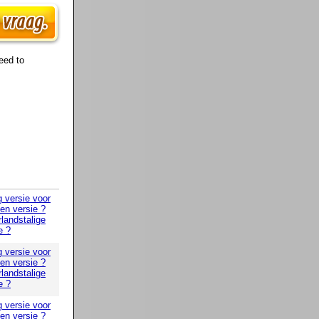
eed to
g versie voor
 en versie ?
landstalige
e ?
g versie voor
 en versie ?
landstalige
e ?
g versie voor
 en versie ?