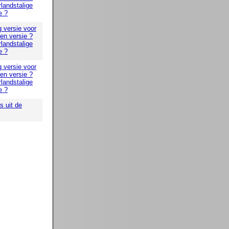
landstalige
e ?
g versie voor
 en versie ?
landstalige
e ?
g versie voor
 en versie ?
landstalige
e ?
 uit de