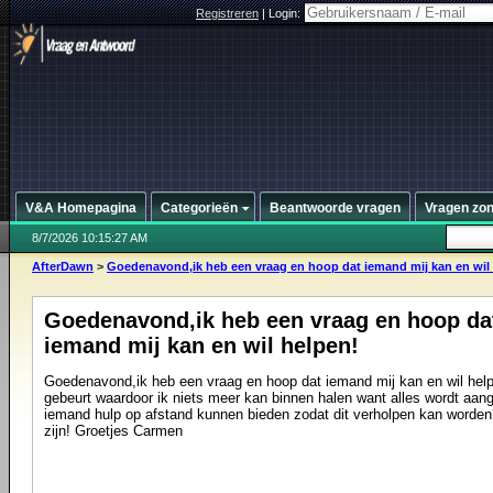
Registreren
|
Login:
V&A Homepagina
Categorieën
Beantwoorde vragen
Vragen zo
8/7/2026 10:15:27 AM
AfterDawn
>
Goedenavond,ik heb een vraag en hoop dat iemand mij kan en wil
Goedenavond,ik heb een vraag en hoop da
iemand mij kan en wil helpen!
Goedenavond,ik heb een vraag en hoop dat iemand mij kan en wil helpe
gebeurt waardoor ik niets meer kan binnen halen want alles wordt aan
iemand hulp op afstand kunnen bieden zodat dit verholpen kan worden?
zijn! Groetjes Carmen