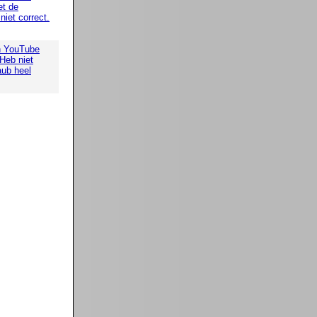
t de
iet correct.
n YouTube
 Heb niet
aub heel