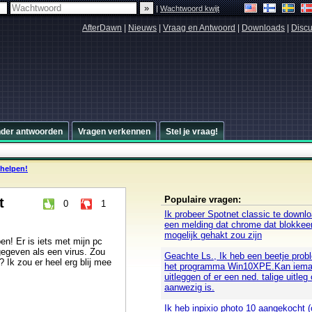
|
Wachtwoord kwijt
AfterDawn
|
Nieuws
|
Vraag en Antwoord
|
Downloads
|
Discu
nder antwoorden
Vragen verkennen
Stel je vraag!
 helpen!
Populaire vragen:
t
0
1
Ik probeer Spotnet classic te downloa
een melding dat chrome dat blokkee
mogelijk gehakt zou zijn
n! Er is iets met mijn pc
gegeven als een virus. Zou
Geachte Ls., Ik heb een beetje pro
 Ik zou er heel erg blij mee
het programma Win10XPE.Kan iema
uitleggen of er een ned. talige uitleg 
aanwezig is.
Ik heb inpixio photo 10 aangekocht (