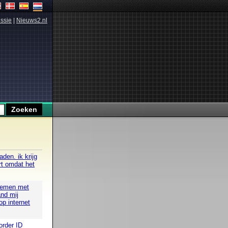
ssie
|
Nieuws2.nl
den. ik krijg
rt omdat het
blemen met
nd mij
op internet
order ID