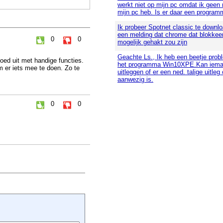
werkt niet op mijn pc omdat ik geen
mijn pc heb. Is er daar een program
Ik probeer Spotnet classic te downloa
een melding dat chrome dat blokkee
0
0
mogelijk gehakt zou zijn
Geachte Ls., Ik heb een beetje pro
oed uit met handige functies.
het programma Win10XPE.Kan iema
m er iets mee te doen. Zo te
uitleggen of er een ned. talige uitleg 
aanwezig is.
0
0