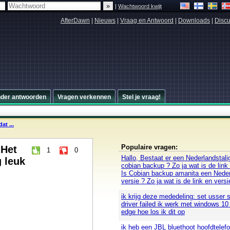
|
Wachtwoord kwijt
AfterDawn
|
Nieuws
|
Vraag en Antwoord
|
Downloads
|
Discu
nder antwoorden
Vragen verkennen
Stel je vraag!
at ...
Populaire vragen:
 Het
1
0
Hallo, Bestaat er een Nederlandstali
g leuk
cobian backup ? Zo ja wat is de link
Is Cobian backup amanita een Neder
versie ? Zo ja wat is de link en versi
ik krijg deze mededeling: set usser s
driver failed ik werk met windows 10
edge hoe los ik dit op
ik heb een JBL bluethoot hoofdtelef