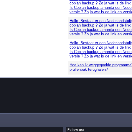
cobian backup ? Zo ja wat is de link
Is Cobian backup amanita een Neder
versie ? Zo ja wat is de link en versi
Hallo, Bestaat er een Nederlandstali
cobian backup ? Zo ja wat is de link
Is Cobian backup amanita een Neder
versie ? Zo ja wat is de link en versi
Hallo, Bestaat er een Nederlandstali
cobian backup ? Zo ja wat is de link
Is Cobian backup amanita een Neder
versie ? Zo ja wat is de link en versi
Hoe kan ik weggegooide programma's
prullenbak terughalen?
Follow us: