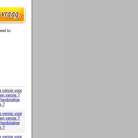
eed to
g versie voor
 en versie ?
landstalige
e ?
g versie voor
 en versie ?
landstalige
e ?
g versie voor