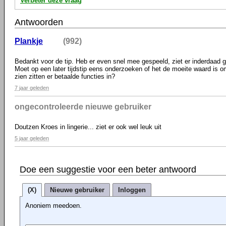
Verbeter deze vraag
Antwoorden
Plankje
(992)
Bedankt voor de tip. Heb er even snel mee gespeeld, ziet er inderdaad g
Moet op een later tijdstip eens onderzoeken of het de moeite waard is o
zien zitten er betaalde functies in?
7 jaar geleden
ongecontroleerde nieuwe gebruiker
Doutzen Kroes in lingerie... ziet er ook wel leuk uit
5 jaar geleden
Doe een suggestie voor een beter antwoord
(X)
Nieuwe gebruiker
Inloggen
Anoniem meedoen.