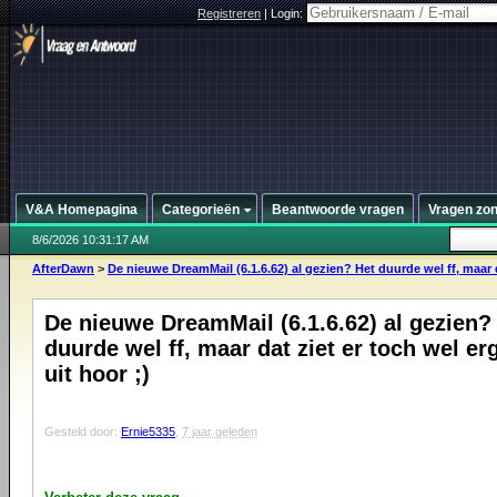
Registreren
|
Login:
V&A Homepagina
Categorieën
Beantwoorde vragen
Vragen zo
8/6/2026 10:31:17 AM
AfterDawn
>
De nieuwe DreamMail (6.1.6.62) al gezien? Het duurde wel ff, maar d
De nieuwe DreamMail (6.1.6.62) al gezien?
duurde wel ff, maar dat ziet er toch wel er
uit hoor ;)
Gesteld door:
Ernie5335
,
7 jaar geleden