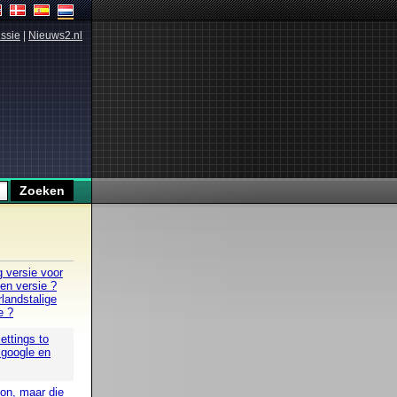
ssie
|
Nieuws2.nl
g versie voor
 en versie ?
landstalige
e ?
ettings to
 google en
oon, maar die