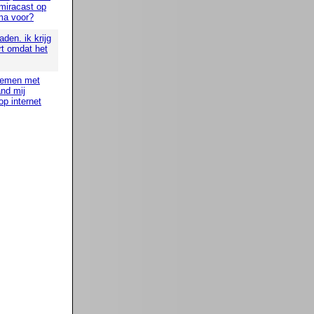
 miracast op
ma voor?
den. ik krijg
rt omdat het
blemen met
nd mij
op internet