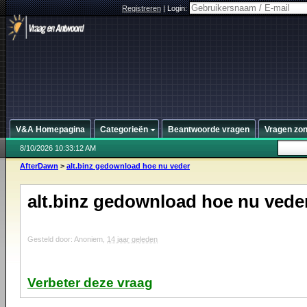
Registreren
|
Login:
V&A Homepagina
Categorieën
Beantwoorde vragen
Vragen zo
8/10/2026 10:33:12 AM
AfterDawn
>
alt.binz gedownload hoe nu veder
alt.binz gedownload hoe nu vede
Gesteld door: Anoniem,
14 jaar geleden
Verbeter deze vraag