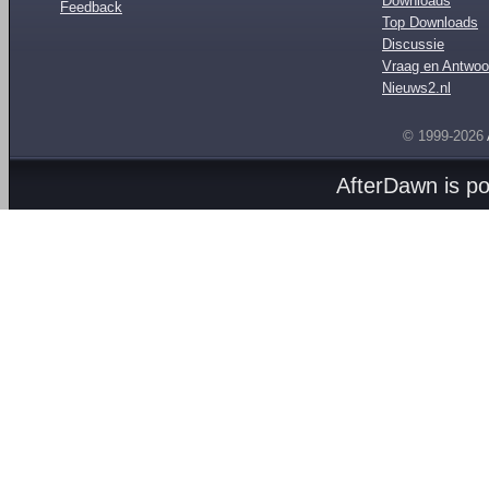
Downloads
Feedback
Top Downloads
Discussie
Vraag en Antwoo
Nieuws2.nl
© 1999-2026
AfterDawn is p