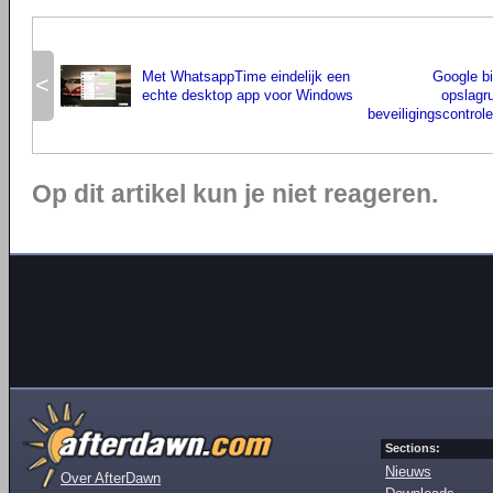
Met WhatsappTime eindelijk een
Google b
<
echte desktop app voor Windows
opslagr
beveiligingscontrol
Op dit artikel kun je niet reageren.
Sections:
Nieuws
Over AfterDawn