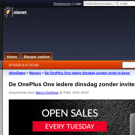
Registreren
|
Login:
Home
Nieuws zoeken
8/7/2026 8:47:20 AM
AfterDawn
>
Nieuws
>
De OnePlus One iedere dinsdag zonder invite te koop
De OnePlus One iedere dinsdag zonder invite
Geschreven door
Marco Korthout
@ 9 feb. 2015 18:03