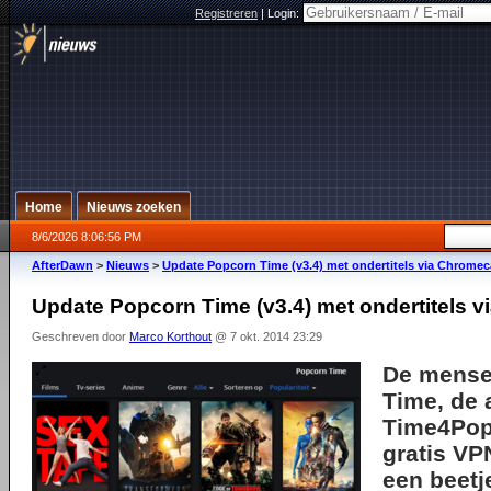
Registreren
|
Login:
Home
Nieuws zoeken
8/6/2026 8:06:56 PM
AfterDawn
>
Nieuws
>
Update Popcorn Time (v3.4) met ondertitels via Chromec
Update Popcorn Time (v3.4) met ondertitels 
Geschreven door
Marco Korthout
@ 7 okt. 2014 23:29
De mense
Time, de 
Time4Popc
gratis VP
een beetj