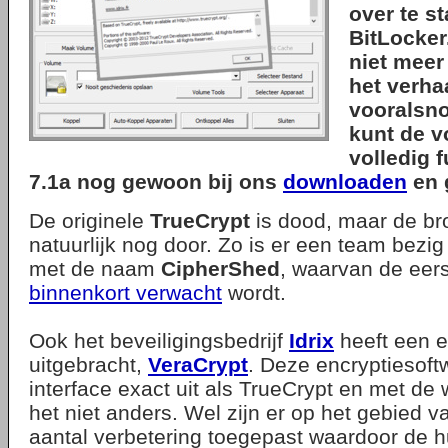
over te s
BitLocker
niet meer 
het verhaa
vooralsno
kunt de v
volledig 
7.1a nog gewoon bij ons
downloaden
en 
De originele
TrueCrypt
is dood, maar de br
natuurlijk nog door. Zo is er een team bezi
met de naam
CipherShed
, waarvan de eers
binnenkort verwacht
wordt.
Ook het beveiligingsbedrijf
Idrix
heeft een e
uitgebracht,
VeraCrypt
. Deze encryptiesoft
interface exact uit als TrueCrypt en met de 
het niet anders. Wel zijn er op het gebied 
aantal verbetering toegepast waardoor de h