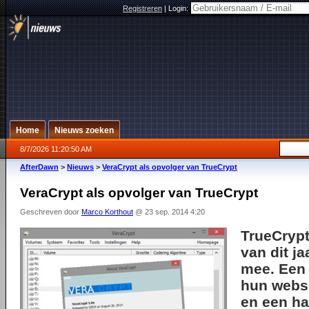
Registreren
|
Login:
Home
Nieuws zoeken
8/7/2026 11:20:50 AM
AfterDawn
>
Nieuws
>
VeraCrypt als opvolger van TrueCrypt
VeraCrypt als opvolger van TrueCrypt
Geschreven door
Marco Korthout
@ 23 sep. 2014 4:20
TrueCryp
van dit j
mee. Een
hun websi
en een h