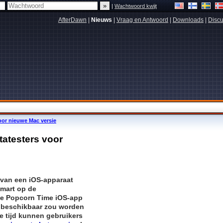
|
Wachtwoord kwijt
AfterDawn
|
Nieuws
|
Vraag en Antwoord
|
Downloads
|
Discu
oor nieuwe Mac versie
tatesters voor
 van een iOS-apparaat
mart op de
e Popcorn Time iOS-app
 beschikbaar zou worden
ie tijd kunnen gebruikers