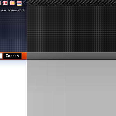
ssie
|
Nieuws2.nl