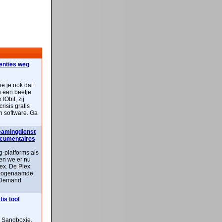
centies weg
ie je ook dat
n een beetje
IObit, zij
risis gratis
n software. Ga
reamingdienst
documentaires
-platforms als
ben we er nu
lex. De Plex
n zogenaamde
 Demand
is tool
n Sandboxie,