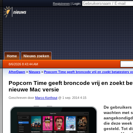
Registreren
|
Login:
Home
Nieuws zoeken
8/6/2026 8:43:44 AM
AfterDawn
>
Nieuws
>
Popcorn Time geeft broncode vrij en zoekt betatesters v
Popcorn Time geeft broncode vrij en zoekt be
nieuwe Mac versie
Geschreven door
Marco Korthout
@ 1 sep. 2014 4:15
De gebruikers
wachten met s
aangekondigd
die deze week
gesteld. Tot d