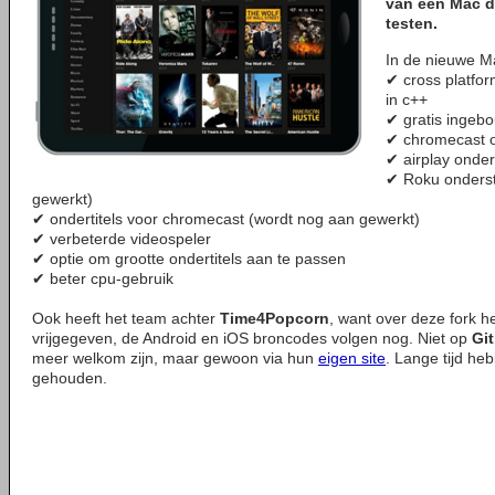
van een Mac 
testen.
In de nieuwe M
✔ cross platfor
in c++
✔ gratis inge
✔ chromecast 
✔ airplay onde
✔ Roku onderst
gewerkt)
✔ ondertitels voor chromecast (wordt nog aan gewerkt)
✔ verbeterde videospeler
✔ optie om grootte ondertitels aan te passen
✔ beter cpu-gebruik
Ook heeft het team achter
Time4Popcorn
, want over deze fork 
vrijgegeven, de Android en iOS broncodes volgen nog. Niet op
Gi
meer welkom zijn, maar gewoon via hun
eigen site
. Lange tijd he
gehouden.