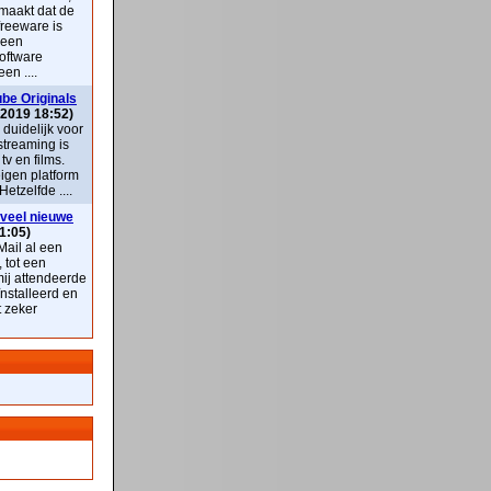
maakt dat de
freeware is
 een
oftware
en ....
be Originals
 2019 18:52)
k duidelijk voor
streaming is
v en films.
eigen platform
Hetzelfde ....
veel nieuwe
1:05)
ail al een
, tot een
mij attendeerde
nstalleerd en
t zeker