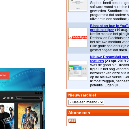
Sophos heeft bekend ge
software vanaf nu echte 
geworden. Sandboxie is
programma dat andere s
uitvoert in een sandbox, e
Binnenkort kun je YouTu
gratis bekijken
(19 aug.
Netflix maakte het pijnlij
Redbox en Blockbuster, 
het nieuwe medium voor t
Elke grote speler is zijn 
gestart of gaat dat doen. 
Nieuwe DreamMail met 
features
(23 apr. 2019 2
Was de good old DreamM
tijdje uit het oog verloren
bezoeker van onze site 
op de nieuwe versie. Geï
ik moet zeggen, het heef
potentie. Eigenlijk ....
Nieuwsarchief
Abonneren