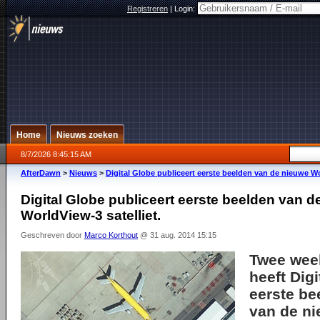
Registreren
|
Login:
Home
Nieuws zoeken
8/7/2026 8:45:15 AM
AfterDawn
>
Nieuws
>
Digital Globe publiceert eerste beelden van de nieuwe Wor
Digital Globe publiceert eerste beelden van 
WorldView-3 satelliet.
Geschreven door
Marco Korthout
@ 31 aug. 2014 15:15
Twee wee
heeft Dig
eerste be
van de n