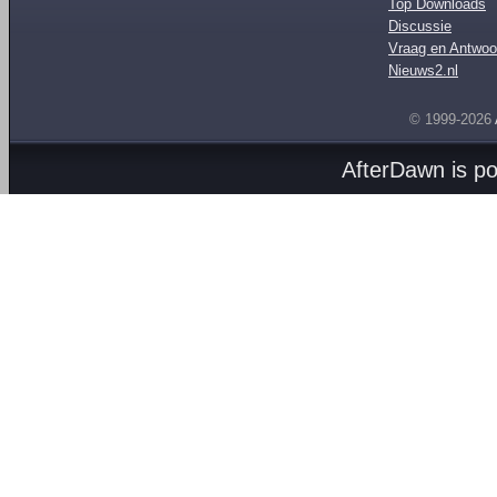
Top Downloads
Discussie
Vraag en Antwoo
Nieuws2.nl
© 1999-2026
AfterDawn is p