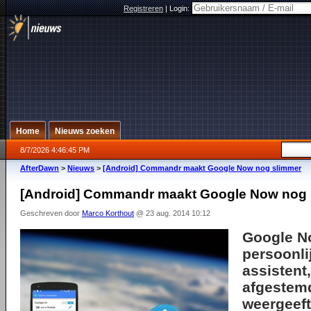
Registreren
|
Login:
Home
Nieuws zoeken
8/7/2026 4:46:45 PM
AfterDawn
>
Nieuws
>
[Android] Commandr maakt Google Now nog slimmer
[Android] Commandr maakt Google Now nog 
Geschreven door
Marco Korthout
@ 23 aug. 2014 10:12
Google N
persoonlij
assistent,
afgestemd
weergeeft