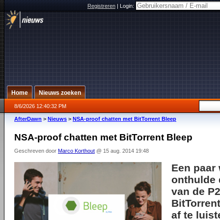
Registreren
|
Login:
Home
Nieuws zoeken
8/6/2026 12:40:32 PM
AfterDawn
>
Nieuws
>
NSA-proof chatten met BitTorrent Bleep
NSA-proof chatten met BitTorrent Bleep
Geschreven door
Marco Korthout
@ 15 aug. 2014 19:48
Een paar
onthulde 
van de P2
BitTorren
af te luis