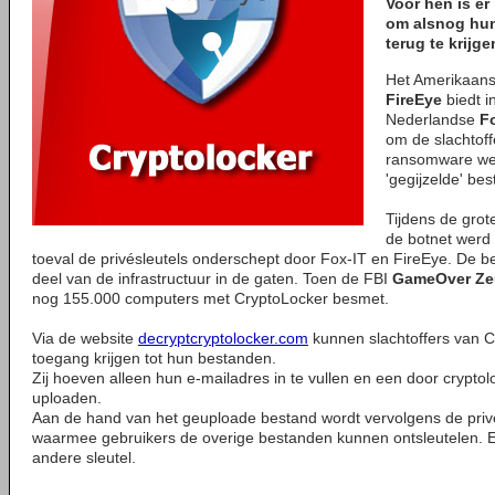
Voor hen is er
om alsnog hun
terug te krijge
Het Amerikaanse
FireEye
biedt i
Nederlandse
F
om de slachtof
ransomware wee
'gegijzelde' be
Tijdens de grot
de botnet werd 
toeval de privésleutels onderschept door Fox-IT en FireEye. De be
deel van de infrastructuur in de gaten. Toen de FBI
GameOver Ze
nog 155.000 computers met CryptoLocker besmet.
Via de website
decryptcryptolocker.com
kunnen slachtoffers van 
toegang krijgen tot hun bestanden.
Zij hoeven alleen hun e-mailadres in te vullen en een door cryptol
uploaden.
Aan de hand van het geuploade bestand wordt vervolgens de priv
waarmee gebruikers de overige bestanden kunnen ontsleutelen. E
andere sleutel.