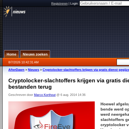
Registreren
|
Login:
Home
Nieuws zoeken
8/7/2026 10:42:31 AM
AfterDawn
>
Nieuws
>
Cryptolocker-slachtoffers krijgen via gratis dienst gegij
Cryptolocker-slachtoffers krijgen via gratis di
bestanden terug
Geschreven door
Marco Korthout
@ 6 aug. 2014 14:36
Hoewel afgelo
bende werd op
werd neergeha
slachtoffers 
cryptolocker 