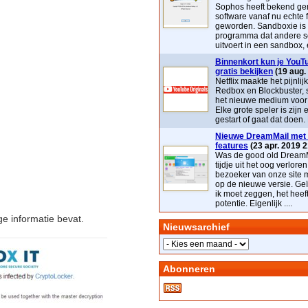
Sophos heeft bekend ge
software vanaf nu echte 
geworden. Sandboxie is
programma dat andere s
uitvoert in een sandbox, e
Binnenkort kun je YouTu
gratis bekijken
(19 aug.
Netflix maakte het pijnlij
Redbox en Blockbuster, 
het nieuwe medium voor t
Elke grote speler is zijn 
gestart of gaat dat doen. 
Nieuwe DreamMail met 
features
(23 apr. 2019 2
Was de good old DreamM
tijdje uit het oog verloren
bezoeker van onze site 
op de nieuwe versie. Geï
ik moet zeggen, het heef
potentie. Eigenlijk ....
e informatie bevat.
Nieuwsarchief
Abonneren