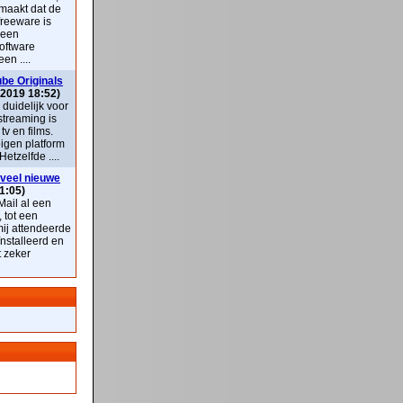
maakt dat de
freeware is
 een
oftware
en ....
be Originals
 2019 18:52)
k duidelijk voor
streaming is
v en films.
eigen platform
Hetzelfde ....
veel nieuwe
1:05)
ail al een
, tot een
mij attendeerde
nstalleerd en
t zeker