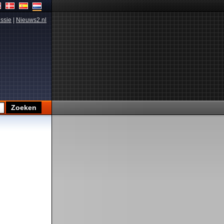
ssie
|
Nieuws2.nl