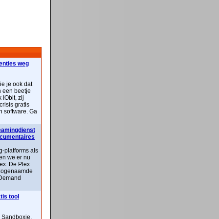
centies weg
ie je ook dat
n een beetje
IObit, zij
risis gratis
n software. Ga
reamingdienst
documentaires
-platforms als
ben we er nu
lex. De Plex
n zogenaamde
 Demand
is tool
n Sandboxie,