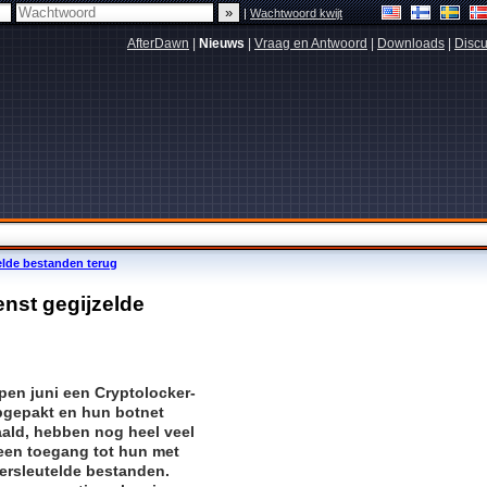
|
Wachtwoord kwijt
AfterDawn
|
Nieuws
|
Vraag en Antwoord
|
Downloads
|
Discu
zelde bestanden terug
enst gegijzelde
pen juni een Cryptolocker-
gepakt en hun botnet
ald, hebben nog heel veel
geen toegang tot hun met
versleutelde bestanden.