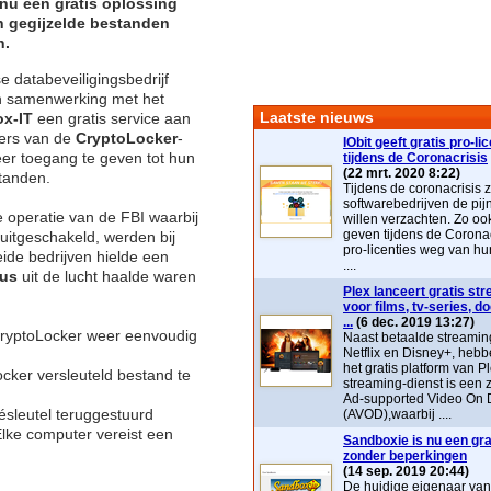
 nu een gratis oplossing
 gegijzelde bestanden
n.
 databeveiligingsbedrijf
n samenwerking met het
Laatste nieuws
ox-IT
een gratis service aan
fers van de
CryptoLocker
-
IObit geeft gratis pro-li
r toegang te geven tot hun
tijdens de Coronacrisis
(22 mrt. 2020 8:22)
standen.
Tijdens de coronacrisis z
softwarebedrijven de pij
e operatie van de FBI waarbij
willen verzachten. Zo ook 
geven tijdens de Coronac
uitgeschakeld, werden bij
pro-licenties weg van hu
ide bedrijven hielde een
....
us
uit de lucht haalde waren
Plex lanceert gratis st
voor films, tv-series, 
...
(6 dec. 2019 13:27)
CryptoLocker weer eenvoudig
Naast betaalde streaming
Netflix en Disney+, heb
het gratis platform van P
ocker versleuteld bestand te
streaming-dienst is ee
Ad-supported Video On
ésleutel teruggestuurd
(AVOD),waarbij ....
lke computer vereist een
Sandboxie is nu een grat
zonder beperkingen
(14 sep. 2019 20:44)
De huidige eigenaar va