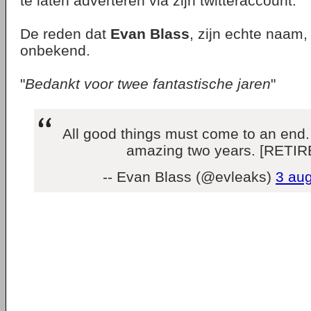
te laten adverteren via zijn twitteraccount.
De reden dat
Evan Blass
, zijn echte naam,
onbekend.
"
Bedankt voor twee fantastische jaren
"
All good things must come to an end.
amazing two years. [RETI
-- Evan Blass (@evleaks)
3 au