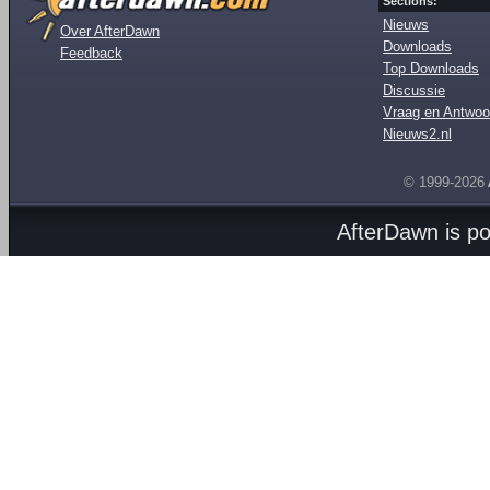
Sections:
Nieuws
Over AfterDawn
Downloads
Feedback
Top Downloads
Discussie
Vraag en Antwoo
Nieuws2.nl
© 1999-2026
AfterDawn is p