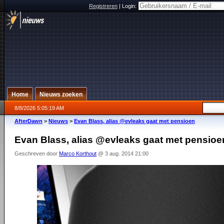
Registreren
|
Login:
Home
Nieuws zoeken
8/8/2026 5:05:19 AM
AfterDawn
>
Nieuws
>
Evan Blass, alias @evleaks gaat met pensioen
Evan Blass, alias @evleaks gaat met pensioe
Geschreven door
Marco Korthout
@ 3 aug. 2014 21:00