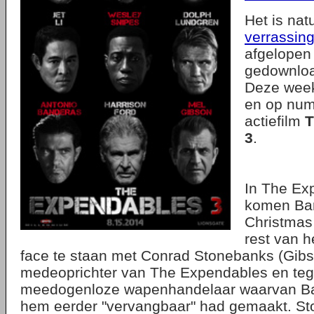
Het is nat
verrassin
afgelopen
gedownlo
Deze wee
en op nu
actiefilm
T
3
.
In The Ex
komen Bar
Christmas
rest van h
face te staan met Conrad Stonebanks (Gibs
medeoprichter van The Expendables en te
meedogenloze wapenhandelaar waarvan Bar
hem eerder "vervangbaar" had gemaakt. St