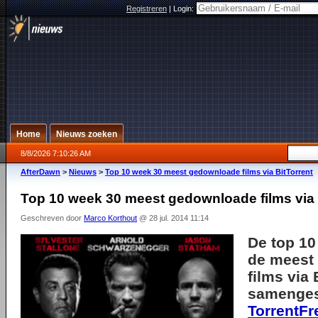
Registreren
|
Login:
Home
Nieuws zoeken
8/8/2026 7:10:26 AM
AfterDawn
>
Nieuws
>
Top 10 week 30 meest gedownloade films via BitTorrent
Top 10 week 30 meest gedownloade films via 
Geschreven door
Marco Korthout
@ 28 jul. 2014 11:14
De top 10
de meest
films via 
samenges
TorrentFr