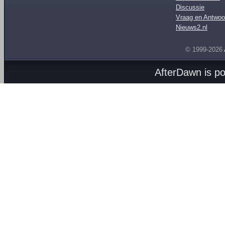
Discussie
Vraag en Antwoo
Nieuws2.nl
© 1999-2026
AfterDawn is p