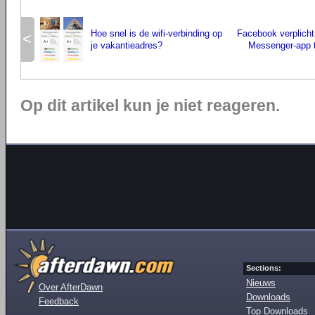
Hoe snel is de wifi-verbinding op
Facebook verplicht
<
je vakantieadres?
Messenger-app 
Op dit artikel kun je niet reageren.
Sections:
Nieuws
Over AfterDawn
Downloads
Feedback
Top Downloads