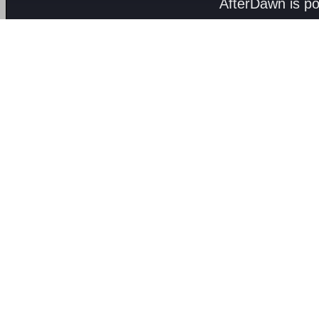
AfterDawn is p