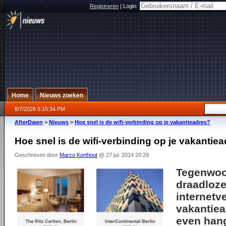
Registreren
|
Login:
Home
Nieuws zoeken
8/7/2026 5:15:34 PM
AfterDawn
>
Nieuws
>
Hoe snel is de wifi-verbinding op je vakantieadres?
Hoe snel is de wifi-verbinding op je vakantie
Geschreven door
Marco Korthout
@ 27 jul. 2014 20:29
Tegenwoo
draadloz
internetv
vakantiea
even han