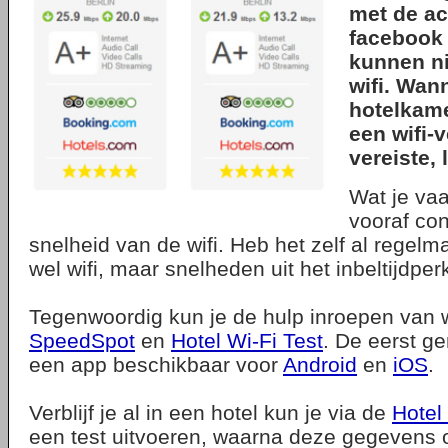
met de ach
facebook 
kunnen ni
wifi. Wan
hotelkame
een wifi-
vereiste, l
Wat je vaa
vooraf con
snelheid van de wifi. Heb het zelf al regel
wel wifi, maar snelheden uit het inbeltijdper
Tegenwoordig kun je de hulp inroepen van 
SpeedSpot
en
Hotel Wi-Fi Test
. De eerst g
een app beschikbaar voor
Android
en
iOS
.
Verblijf je al in een hotel kun je via de
Hotel 
een test uitvoeren, waarna deze gegevens 