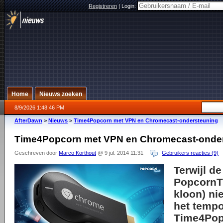
Registreren
|
Login:
Home
Nieuws zoeken
8/9/2026 1:48:46 PM
AfterDawn
>
Nieuws
>
Time4Popcorn met VPN en Chromecast-ondersteuning
Time4Popcorn met VPN en Chromecast-onde
Geschreven door
Marco Korthout
@ 9 jul. 2014 11:31
Gebruikers reacties (9)
Terwijl de
PopcornT
kloon) nie
het tempo
Time4Popc