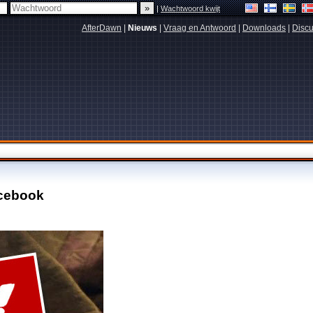
|
Wachtwoord kwijt
AfterDawn
|
Nieuws
|
Vraag en Antwoord
|
Downloads
|
Discu
acebook