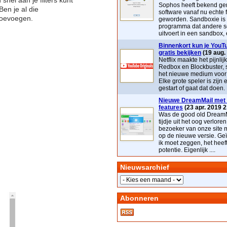
nel aan je filters kunt
Sophos heeft bekend ge
en je al die
software vanaf nu echte 
toevoegen.
geworden. Sandboxie is
programma dat andere s
uitvoert in een sandbox, e
Binnenkort kun je YouTu
gratis bekijken
(19 aug.
Netflix maakte het pijnlij
Redbox en Blockbuster, 
het nieuwe medium voor t
Elke grote speler is zijn 
gestart of gaat dat doen. 
Nieuwe DreamMail met 
features
(23 apr. 2019 2
Was de good old DreamM
tijdje uit het oog verloren
bezoeker van onze site 
op de nieuwe versie. Geï
ik moet zeggen, het heef
potentie. Eigenlijk ....
Nieuwsarchief
Abonneren