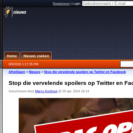
Registreren
|
Login:
Home
Nieuws zoeken
8/9/2026 1:17:35 PM
AfterDawn
>
Nieuws
>
Stop die vervelende spoilers op Twitter en Facebook
Stop die vervelende spoilers op Twitter en F
Geschreven door
Marco Korthout
@ 20 apr. 2014 16:14