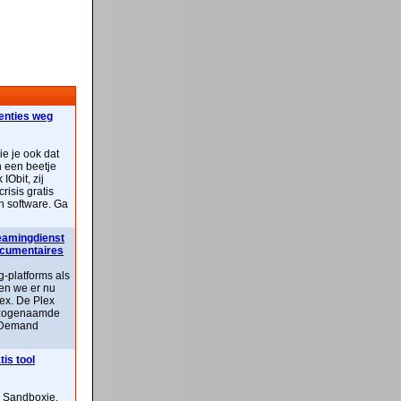
centies weg
ie je ook dat
n een beetje
IObit, zij
risis gratis
n software. Ga
reamingdienst
documentaires
-platforms als
ben we er nu
lex. De Plex
n zogenaamde
 Demand
is tool
n Sandboxie,