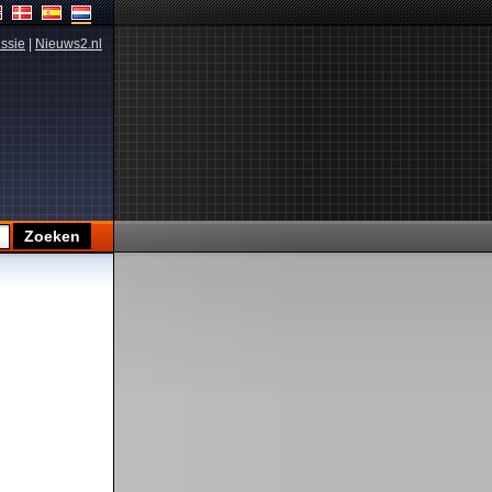
ssie
|
Nieuws2.nl