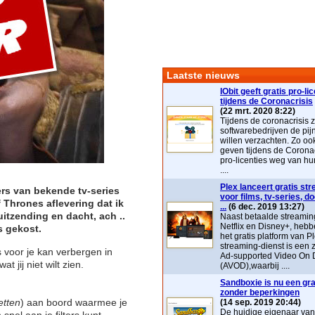
Laatste nieuws
IObit geeft gratis pro-li
tijdens de Coronacrisis
(22 mrt. 2020 8:22)
Tijdens de coronacrisis z
softwarebedrijven de pij
willen verzachten. Zo ook 
geven tijdens de Coronac
pro-licenties weg van hu
....
Plex lanceert gratis st
ers van bekende tv-series
voor films, tv-series, 
 Thrones aflevering dat ik
...
(6 dec. 2019 13:27)
itzending en dacht, ach ..
Naast betaalde streaming
Netflix en Disney+, heb
s gekost.
het gratis platform van P
streaming-dienst is ee
s voor je kan verbergen in
Ad-supported Video On
at jij niet wilt zien.
(AVOD),waarbij ....
Sandboxie is nu een grat
zonder beperkingen
etten
) aan boord waarmee je
(14 sep. 2019 20:44)
De huidige eigenaar va