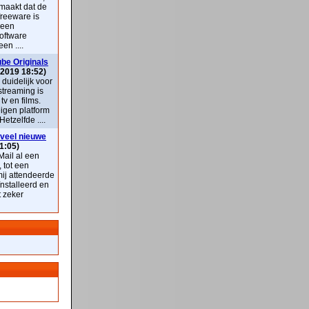
maakt dat de
freeware is
 een
oftware
en ....
be Originals
 2019 18:52)
k duidelijk voor
streaming is
v en films.
eigen platform
Hetzelfde ....
veel nieuwe
1:05)
ail al een
, tot een
mij attendeerde
nstalleerd en
t zeker