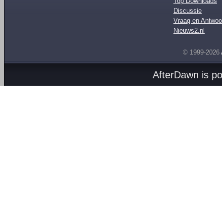
Top Downloads
Discussie
Vraag en Antwoo
Nieuws2.nl
© 1999-2026
AfterDawn is p