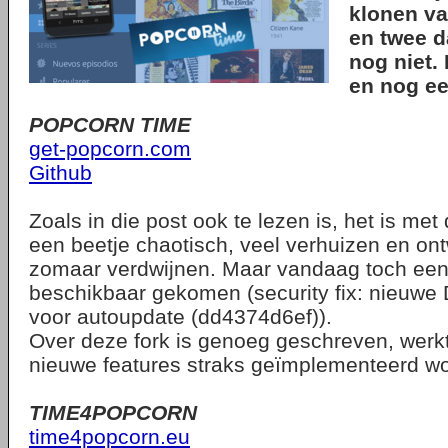
klonen v
en twee d
nog niet.
en nog ee
POPCORN TIME
get-popcorn.com
Github
Zoals in die post ook te lezen is, het is met 
een beetje chaotisch, veel verhuizen en ont
zomaar verdwijnen. Maar vandaag toch een 
beschikbaar gekomen (security fix: nieuwe
voor autoupdate (dd4374d6ef)).
Over deze fork is genoeg geschreven, werkt
nieuwe features straks geïmplementeerd wo
TIME4POPCORN
time4popcorn.eu