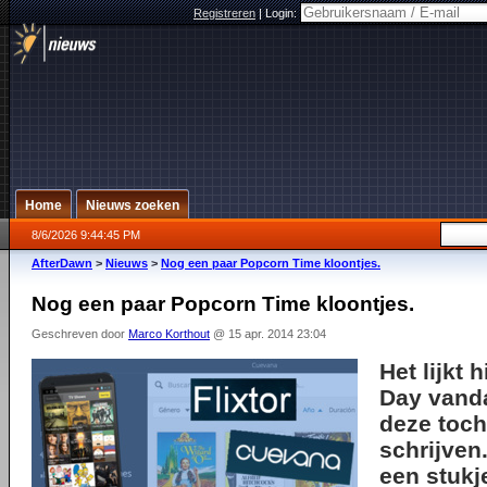
Registreren
|
Login:
Home
Nieuws zoeken
8/6/2026 9:44:45 PM
AfterDawn
>
Nieuws
>
Nog een paar Popcorn Time kloontjes.
Nog een paar Popcorn Time kloontjes.
Geschreven door
Marco Korthout
@ 15 apr. 2014 23:04
Het lijkt 
Day vand
deze toc
schrijven
een stukj