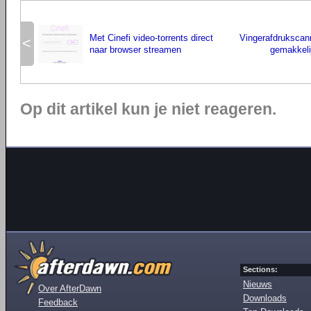
Met Cinefi video-torrents direct
Vingerafdrukscan
<
naar browser streamen
gemakkeli
Op dit artikel kun je niet reageren.
Sections:
Nieuws
Over AfterDawn
Downloads
Feedback