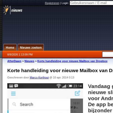
Registreren
|
Login:
Home
Nieuws zoeken
8/9/2026 1:13:09 PM
AfterDawn
>
Nieuws
>
Korte handleiding voor nieuwe Mailbox van Dropbox
Korte handleiding voor nieuwe Mailbox van 
Geschreven door
Marco Korthout
@ 10 apr. 2014 0:13
Vandaag 
nieuwe s
voor Andr
De app be
bijzonder