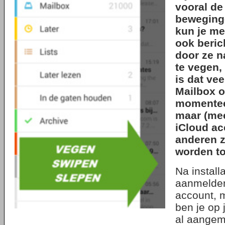
vooral de
beweginge
kun je me
ook beric
door ze n
te vegen,
is dat vee
Mailbox o
momentee
maar (mee
iCloud ac
anderen z
worden t
Na installa
aanmelden
account, m
ben je op 
al aangem